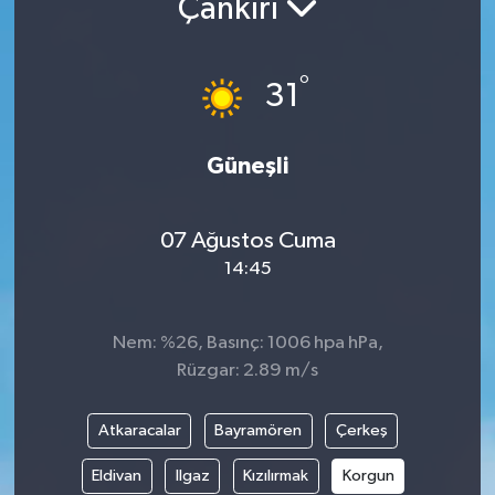
Çankırı
ÇEVRE
°
31
İLÇELER
RESMİ İLANLAR
Güneşli
KÜLTÜR
07 Ağustos Cuma
TURİZM
14:45
MAGAZİN
Nem: %26, Basınç: 1006 hpa hPa,
Rüzgar: 2.89 m/s
VEFAT
Atkaracalar
Bayramören
Çerkeş
BİLİM&TEKNOLOJİ
Eldivan
Ilgaz
Kızılırmak
Korgun
BÖLGE