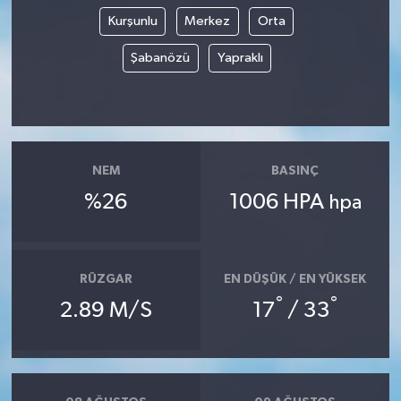
Kurşunlu
Merkez
Orta
TÜRKİYE
Şabanözü
Yapraklı
DÜNYA
NEM
BASINÇ
%26
1006 HPA
hpa
RÜZGAR
EN DÜŞÜK / EN YÜKSEK
°
°
2.89 M/S
17
/ 33