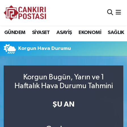
GÜNDEM
Nöbetçi Eczaneler
GÜNDEM
SİYASET
ASAYİŞ
EKONOMİ
SAĞLIK
SİYASET
Hava Durumu
Korgun Hava Durumu
ASAYİŞ
Namaz Vakitleri
EKONOMİ
Trafik Durumu
Korgun Bugün, Yarın ve 1
SAĞLIK
Süper Lig Puan Durumu ve Fikstür
Haftalık Hava Durumu Tahmini
SPOR
Tüm Manşetler
ŞU AN
EĞİTİM
Son Dakika Haberleri
YAŞAM
Haber Arşivi