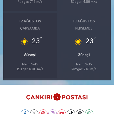
Rüzgar: 7.19 m/s
Rüzgar: 4.89 m/s
12 AĞUSTOS
13 AĞUSTOS
ÇARŞAMBA
PERŞEMBE
°
°
23
23
Güneşli
Güneşli
Nem: %45
Nem: %36
Rüzgar: 6.00 m/s
Rüzgar: 7.61 m/s