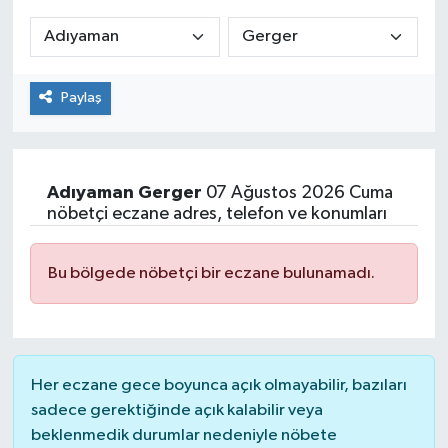
ÇEVRE
İLÇELER
Paylaş
RESMİ İLANLAR
KÜLTÜR
Adıyaman
Gerger
07 Ağustos 2026 Cuma
nöbetçi eczane adres, telefon ve konumları
TURİZM
Bu bölgede nöbetçi bir eczane bulunamadı.
MAGAZİN
VEFAT
Her eczane gece boyunca açık olmayabilir, bazıları
BİLİM&TEKNOLOJİ
sadece gerektiğinde açık kalabilir veya
beklenmedik durumlar nedeniyle nöbete
BÖLGE