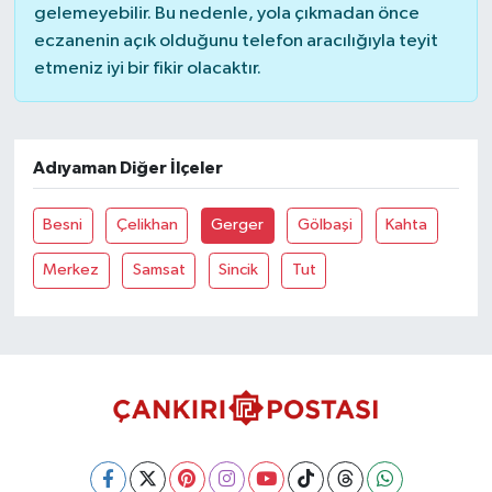
gelemeyebilir. Bu nedenle, yola çıkmadan önce
eczanenin açık olduğunu telefon aracılığıyla teyit
TÜRKİYE
etmeniz iyi bir fikir olacaktır.
DÜNYA
Adıyaman Diğer İlçeler
Besni
Çelikhan
Gerger
Gölbaşi
Kahta
Merkez
Samsat
Sincik
Tut