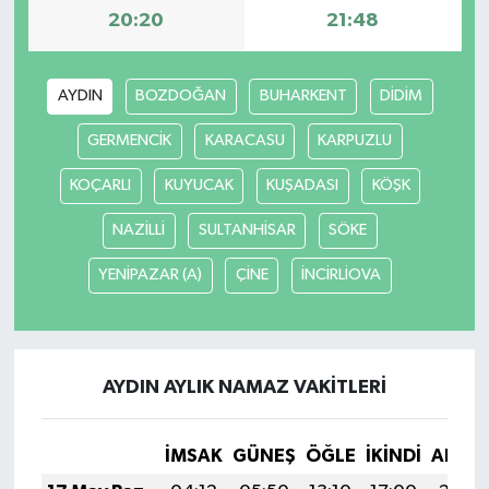
20:20
21:48
TÜRKİYE
AYDIN
BOZDOĞAN
BUHARKENT
DİDİM
DÜNYA
GERMENCİK
KARACASU
KARPUZLU
KOÇARLI
KUYUCAK
KUŞADASI
KÖŞK
NAZİLLİ
SULTANHİSAR
SÖKE
YENİPAZAR (A)
ÇİNE
İNCİRLİOVA
AYDIN AYLIK NAMAZ VAKITLERI
İMSAK
GÜNEŞ
ÖĞLE
İKINDI
AKŞA