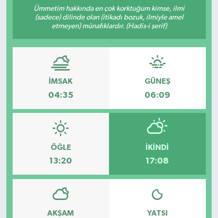
Ümmetim hakkında en çok korktuğum kimse, ilmi
ÇEVRE
(sadece) dilinde olan (itikadı bozuk, ilmiyle amel
etmeyen) münafıklardır. (Hadis-i şerif)
İLÇELER
RESMİ İLANLAR
İMSAK
GÜNEŞ
KÜLTÜR
04:35
06:09
TURİZM
MAGAZİN
ÖĞLE
İKINDI
13:20
17:08
VEFAT
BİLİM&TEKNOLOJİ
AKŞAM
YATSI
BÖLGE