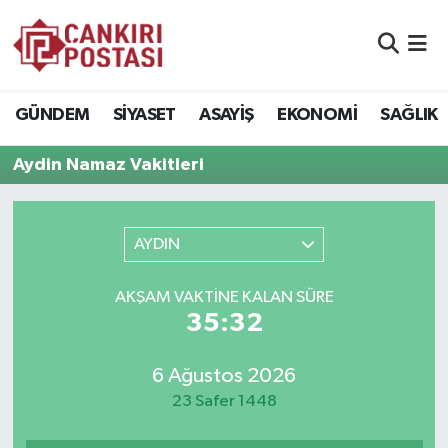
GÜNDEM
Nöbetçi Eczaneler
GÜNDEM
SİYASET
ASAYİŞ
EKONOMİ
SAĞLIK
SİYASET
Hava Durumu
Aydin Namaz Vakitleri
ASAYİŞ
Namaz Vakitleri
EKONOMİ
Trafik Durumu
AYDIN
SAĞLIK
Süper Lig Puan Durumu ve Fikstür
AKŞAM VAKTİNE KALAN SÜRE
35:32
SPOR
Tüm Manşetler
6 Ağustos 2026
EĞİTİM
Son Dakika Haberleri
23 Safer 1448
YAŞAM
Haber Arşivi