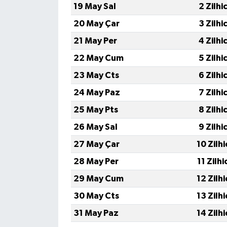
19 May Sal
2 Zilhi
TÜRKİYE
20 May Çar
3 Zilhi
21 May Per
4 Zilhi
DÜNYA
22 May Cum
5 Zilhi
23 May Cts
6 Zilhi
24 May Paz
7 Zilhi
25 May Pts
8 Zilhi
26 May Sal
9 Zilhi
27 May Çar
10 Zilh
28 May Per
11 Zilh
29 May Cum
12 Zilh
30 May Cts
13 Zilh
31 May Paz
14 Zilh