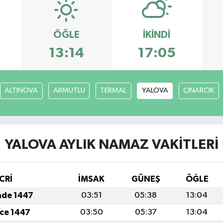
ÖĞLE
İKINDI
13:14
17:05
ALTINOVA
ARMUTLU
TERMAL
YALOVA
ÇINARCIK
YALOVA AYLIK NAMAZ VAKITLERI
CRİ
İMSAK
GÜNEŞ
ÖĞLE
ade 1447
03:51
05:38
13:04
cce 1447
03:50
05:37
13:04