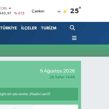
°
COIN
25
Çankırı
840,97
%-0.15
LAR
7436
%0.18
TÜRKİYE
İLÇELER
TURİZM
RO
2510
%0.32
RLİN
4811
%0.38
LTIN
0.55
%0
T100
779
%-14
9 Ağustos 2026
26 Safer 1448
n bir söz verme. (Hadis-i şerif)