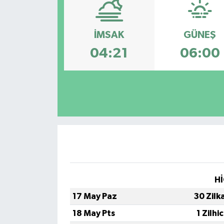
ÇEVRE
İMSAK
GÜNEŞ
İLÇELER
04:21
06:00
RESMİ İLANLAR
KÜLTÜR
TURİZM
MAGAZİN
VEFAT
Hİ
BİLİM&TEKNOLOJİ
17 May Paz
30 Zilk
18 May Pts
1 Zilhi
BÖLGE