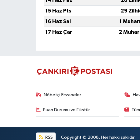
14 Haz Paz
28 Zilh
15 Haz Pts
29 Zilh
16 Haz Sal
1 Muhar
17 Haz Çar
2 Muhar
Nöbetçi Eczaneler
Ha
Puan Durumu ve Fikstür
Tüm
RSS
Copyright © 2008. Her hakkı saklıdır.