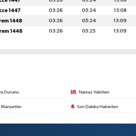
icce 1447
03:26
05:24
13:08
icce 1447
03:26
05:24
13:08
rem 1448
03:26
05:24
13:09
rem 1448
03:26
05:25
13:09
va Durumu
Namaz Vakitleri
 Manşetler
Son Dakika Haberleri