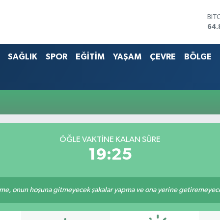
BIT
64.
DO
47,
SAĞLIK
SPOR
EĞİTİM
YAŞAM
ÇEVRE
BÖLGE
EU
55,
STE
64,
G.A
666
BİS
13.
ÖĞLE VAKTİNE KALAN SÜRE
19:25
e, onun hoşuna gitmeyecek şakalar yapma ve ona yerine getiremeyeceği