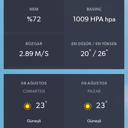
NEM
BASINÇ
%72
1009 HPA
hpa
RÜZGAR
EN DÜŞÜK / EN YÜKSEK
°
°
2.89 M/S
20
/ 26
08 AĞUSTOS
09 AĞUSTOS
CUMARTESI
PAZAR
°
°
23
23
Güneşli
Güneşli