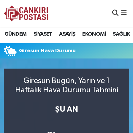
GÜNDEM
Nöbetçi Eczaneler
GÜNDEM
SİYASET
ASAYİŞ
EKONOMİ
SAĞLIK
SİYASET
Hava Durumu
Giresun Hava Durumu
ASAYİŞ
Namaz Vakitleri
EKONOMİ
Trafik Durumu
Giresun Bugün, Yarın ve 1
SAĞLIK
Süper Lig Puan Durumu ve Fikstür
Haftalık Hava Durumu Tahmini
SPOR
Tüm Manşetler
ŞU AN
EĞİTİM
Son Dakika Haberleri
YAŞAM
Haber Arşivi