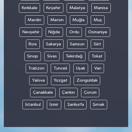
Kırıkkale
Kırşehir
Malatya
Manisa
Mardin
Mersin
Muğla
Muş
Nevşehir
Niğde
Ordu
Osmaniye
Rize
Sakarya
Samsun
Siirt
Sinop
Sivas
Tekirdağ
Tokat
Trabzon
Tunceli
Uşak
Van
Yalova
Yozgat
Zonguldak
Çanakkale
Çankırı
Çorum
İstanbul
İzmir
Şanlıurfa
Şırnak