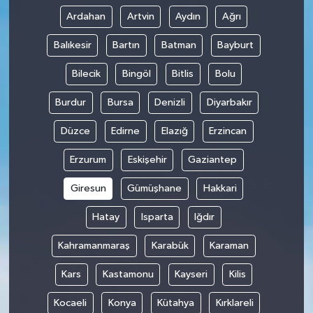
Ardahan
Artvin
Aydın
Ağrı
TÜRKİYE
Balıkesir
Bartın
Batman
Bayburt
DÜNYA
Bilecik
Bingöl
Bitlis
Bolu
Burdur
Bursa
Denizli
Diyarbakır
Düzce
Edirne
Elazığ
Erzincan
Erzurum
Eskişehir
Gaziantep
Giresun
Gümüşhane
Hakkari
Hatay
Isparta
Iğdır
Kahramanmaraş
Karabük
Karaman
Kars
Kastamonu
Kayseri
Kilis
Kocaeli
Konya
Kütahya
Kırklareli