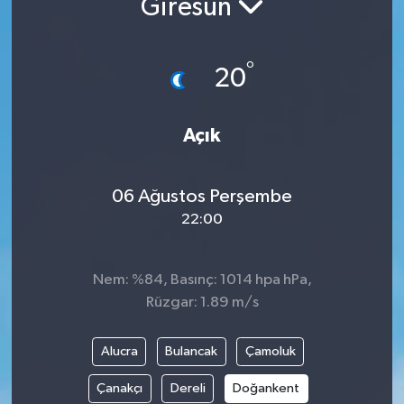
Giresun
ÇEVRE
°
20
İLÇELER
RESMİ İLANLAR
Açık
KÜLTÜR
06 Ağustos Perşembe
TURİZM
22:00
MAGAZİN
Nem: %84, Basınç: 1014 hpa hPa,
Rüzgar: 1.89 m/s
VEFAT
Alucra
Bulancak
Çamoluk
BİLİM&TEKNOLOJİ
Çanakçı
Dereli
Doğankent
BÖLGE