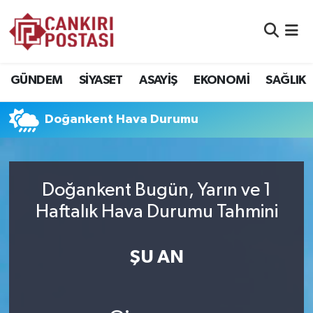
GÜNDEM
Nöbetçi Eczaneler
GÜNDEM
SİYASET
ASAYİŞ
EKONOMİ
SAĞLIK
SİYASET
Hava Durumu
Doğankent Hava Durumu
ASAYİŞ
Namaz Vakitleri
EKONOMİ
Trafik Durumu
Doğankent Bugün, Yarın ve 1
SAĞLIK
Süper Lig Puan Durumu ve Fikstür
Haftalık Hava Durumu Tahmini
SPOR
Tüm Manşetler
ŞU AN
EĞİTİM
Son Dakika Haberleri
YAŞAM
Haber Arşivi