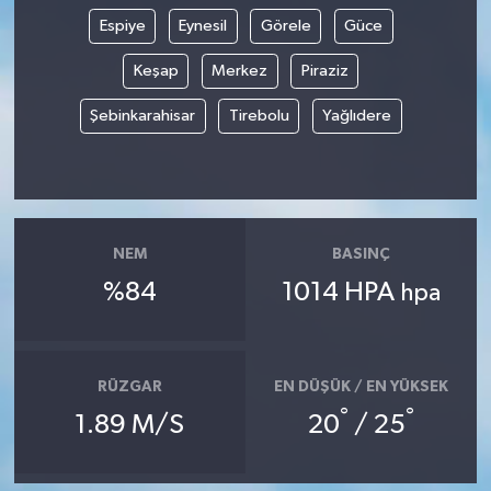
Espiye
Eynesil
Görele
Güce
TÜRKİYE
Keşap
Merkez
Piraziz
DÜNYA
Şebinkarahisar
Tirebolu
Yağlıdere
NEM
BASINÇ
%84
1014 HPA
hpa
RÜZGAR
EN DÜŞÜK / EN YÜKSEK
°
°
1.89 M/S
20
/ 25