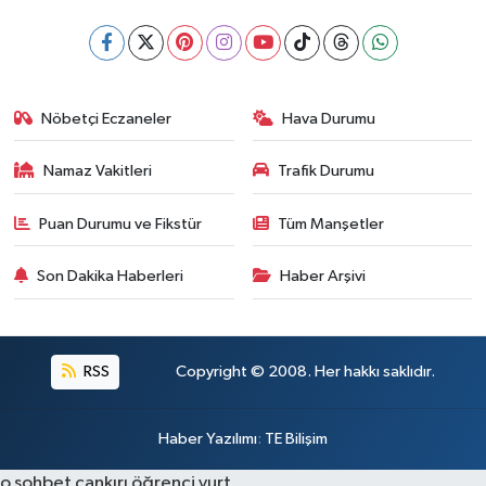
Nöbetçi Eczaneler
Hava Durumu
Namaz Vakitleri
Trafik Durumu
Puan Durumu ve Fikstür
Tüm Manşetler
Son Dakika Haberleri
Haber Arşivi
RSS
Copyright © 2008. Her hakkı saklıdır.
Haber Yazılımı
:
TE Bilişim
o sohbet
çankırı öğrenci yurt