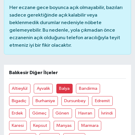
Her eczane gece boyunca açık olmayabilir, bazıları
TÜRKİYE
sadece gerektiğinde açık kalabilir veya
beklenmedik durumlar nedeniyle nöbete
DÜNYA
gelemeyebilir. Bu nedenle, yola çıkmadan önce
eczanenin açık olduğunu telefon aracılığıyla teyit
etmeniz iyi bir fikir olacaktır.
Balıkesir Diğer İlçeler
Altieylül
Ayvalik
Balya
Bandirma
Bigadiç
Burhaniye
Dursunbey
Edremit
Erdek
Gömeç
Gönen
Havran
İvrindi
Karesi
Kepsut
Manyas
Marmara