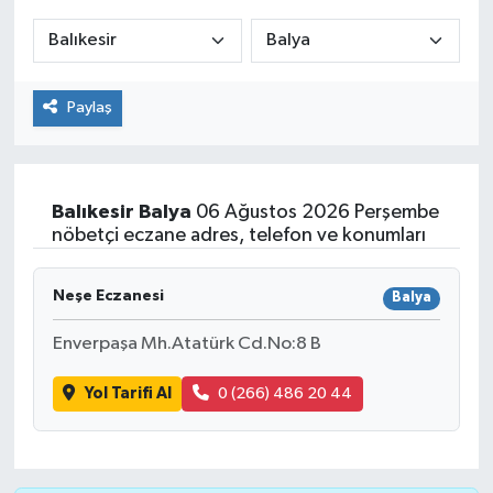
ÇEVRE
İLÇELER
Paylaş
RESMİ İLANLAR
KÜLTÜR
Balıkesir
Balya
06 Ağustos 2026 Perşembe
nöbetçi eczane adres, telefon ve konumları
TURİZM
Neşe Eczanesi
Balya
MAGAZİN
Enverpaşa Mh.Atatürk Cd.No:8 B
VEFAT
Yol Tarifi Al
0 (266) 486 20 44
BİLİM&TEKNOLOJİ
BÖLGE