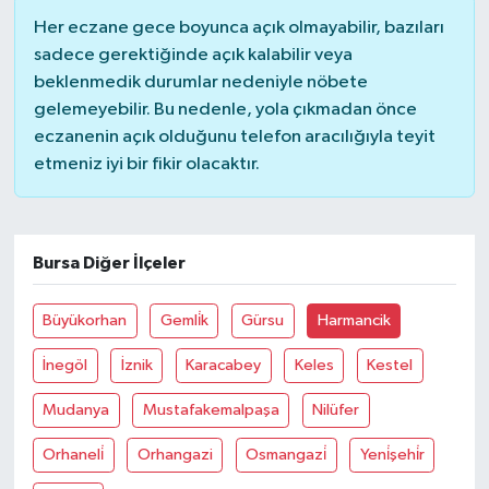
Her eczane gece boyunca açık olmayabilir, bazıları
TÜRKİYE
sadece gerektiğinde açık kalabilir veya
beklenmedik durumlar nedeniyle nöbete
DÜNYA
gelemeyebilir. Bu nedenle, yola çıkmadan önce
eczanenin açık olduğunu telefon aracılığıyla teyit
etmeniz iyi bir fikir olacaktır.
Bursa Diğer İlçeler
Büyükorhan
Gemli̇k
Gürsu
Harmancik
İnegöl
İznik
Karacabey
Keles
Kestel
Mudanya
Mustafakemalpaşa
Nilüfer
Orhaneli̇
Orhangazi
Osmangazi̇
Yeni̇şehi̇r