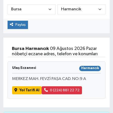
ÇEVRE
İLÇELER
Paylaş
RESMİ İLANLAR
KÜLTÜR
Bursa
Harmancık
09 Ağustos 2026 Pazar
nöbetçi eczane adres, telefon ve konumları
TURİZM
Ulaş Eczanesi
Harmancık
MAGAZİN
MERKEZ MAH. FEVZİ PAŞA CAD. NO:9 A
VEFAT
Yol Tarifi Al
0 (224) 881 22 72
BİLİM&TEKNOLOJİ
BÖLGE