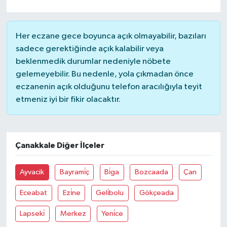
TÜRKİYE
Her eczane gece boyunca açık olmayabilir, bazıları
sadece gerektiğinde açık kalabilir veya
DÜNYA
beklenmedik durumlar nedeniyle nöbete
gelemeyebilir. Bu nedenle, yola çıkmadan önce
eczanenin açık olduğunu telefon aracılığıyla teyit
etmeniz iyi bir fikir olacaktır.
Çanakkale Diğer İlçeler
Ayvacik
Bayrami̇ç
Bi̇ga
Bozcaada
Çan
Eceabat
Ezi̇ne
Geli̇bolu
Gökçeada
Lapseki̇
Merkez
Yeni̇ce