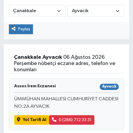
ÇEVRE
İLÇELER
Paylaş
RESMİ İLANLAR
KÜLTÜR
Çanakkale
Ayvacık
06 Ağustos 2026
Perşembe nöbetçi eczane adres, telefon ve
konumları
TURİZM
MAGAZİN
Assos İrem Eczanesi
Ayvacık
ÜMMÜHAN MAHALLESİ CUMHURİYET CADDESİ
VEFAT
NO:2A AYVACIK
BİLİM&TEKNOLOJİ
Yol Tarifi Al
0 (286) 712 33 31
BÖLGE