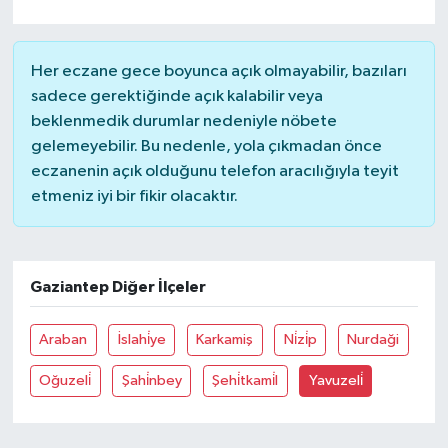
TÜRKİYE
Her eczane gece boyunca açık olmayabilir, bazıları
sadece gerektiğinde açık kalabilir veya
DÜNYA
beklenmedik durumlar nedeniyle nöbete
gelemeyebilir. Bu nedenle, yola çıkmadan önce
eczanenin açık olduğunu telefon aracılığıyla teyit
etmeniz iyi bir fikir olacaktır.
Gaziantep Diğer İlçeler
Araban
İslahi̇ye
Karkamiş
Ni̇zi̇p
Nurdaği
Oğuzeli̇
Şahi̇nbey
Şehi̇tkami̇l
Yavuzeli̇