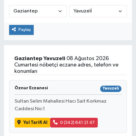
ÇEVRE
İLÇELER
Paylaş
RESMİ İLANLAR
KÜLTÜR
Gaziantep
Yavuzeli
08 Ağustos 2026
Cumartesi nöbetçi eczane adres, telefon ve
konumları
TURİZM
MAGAZİN
Öznur Eczanesi
Yavuzeli
Sultan Selim Mahallesi Hacı Sait Korkmaz
VEFAT
Caddesi No:1
BİLİM&TEKNOLOJİ
Yol Tarifi Al
0 (342) 641 21 47
BÖLGE