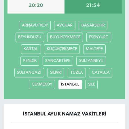
20:20
21:54
TÜRKİYE
ARNAVUTKOY
AVCILAR
BAŞAKŞEHİR
DÜNYA
BEYLİKDÜZÜ
BÜYÜKÇEKMECE
ESENYURT
KARTAL
KÜÇÜKÇEKMECE
MALTEPE
PENDİK
SANCAKTEPE
SULTANBEYLİ
SULTANGAZİ
SİLİVRİ
TUZLA
ÇATALCA
ÇEKMEKÖY
İSTANBUL
ŞİLE
İSTANBUL AYLIK NAMAZ VAKITLERI