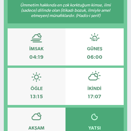
Ümmetim hakkında en çok korktuğum kimse, ilmi
ÇEVRE
(sadece) dilinde olan (itikadı bozuk, ilmiyle amel
etmeyen) münafıklardır. (Hadis-i şerif)
İLÇELER
RESMİ İLANLAR
İMSAK
GÜNEŞ
KÜLTÜR
04:19
06:00
TURİZM
MAGAZİN
ÖĞLE
İKINDI
13:15
17:07
VEFAT
BİLİM&TEKNOLOJİ
AKŞAM
YATSI
BÖLGE