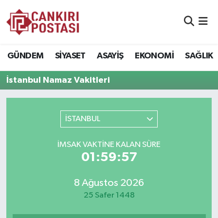
GÜNDEM
Nöbetçi Eczaneler
GÜNDEM
SİYASET
ASAYİŞ
EKONOMİ
SAĞLIK
SİYASET
Hava Durumu
İstanbul Namaz Vakitleri
ASAYİŞ
Namaz Vakitleri
EKONOMİ
Trafik Durumu
İSTANBUL
SAĞLIK
Süper Lig Puan Durumu ve Fikstür
İMSAK VAKTİNE KALAN SÜRE
01:59:56
SPOR
Tüm Manşetler
8 Ağustos 2026
EĞİTİM
Son Dakika Haberleri
25 Safer 1448
YAŞAM
Haber Arşivi