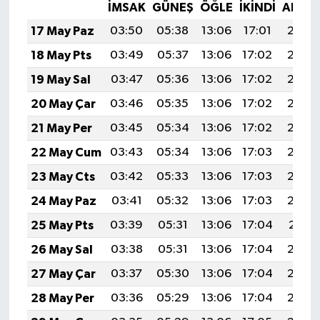
İMSAK
GÜNEŞ
ÖĞLE
İKINDI
AKŞA
17 May Paz
03:50
05:38
13:06
17:01
20:23
18 May Pts
03:49
05:37
13:06
17:02
20:24
19 May Sal
03:47
05:36
13:06
17:02
20:25
20 May Çar
03:46
05:35
13:06
17:02
20:26
21 May Per
03:45
05:34
13:06
17:02
20:27
22 May Cum
03:43
05:34
13:06
17:03
20:28
23 May Cts
03:42
05:33
13:06
17:03
20:29
24 May Paz
03:41
05:32
13:06
17:03
20:30
25 May Pts
03:39
05:31
13:06
17:04
20:31
26 May Sal
03:38
05:31
13:06
17:04
20:32
27 May Çar
03:37
05:30
13:06
17:04
20:32
28 May Per
03:36
05:29
13:06
17:04
20:33