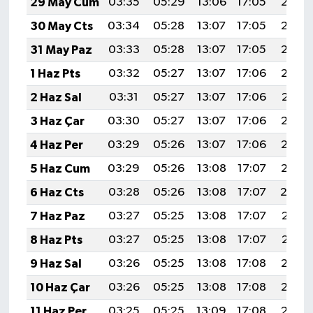
29 May Cum
03:35
05:29
13:06
17:05
20:34
30 May Cts
03:34
05:28
13:07
17:05
20:35
31 May Paz
03:33
05:28
13:07
17:05
20:36
1 Haz Pts
03:32
05:27
13:07
17:06
20:36
2 Haz Sal
03:31
05:27
13:07
17:06
20:37
3 Haz Çar
03:30
05:27
13:07
17:06
20:38
4 Haz Per
03:29
05:26
13:07
17:06
20:39
5 Haz Cum
03:29
05:26
13:08
17:07
20:39
6 Haz Cts
03:28
05:26
13:08
17:07
20:4
7 Haz Paz
03:27
05:25
13:08
17:07
20:41
8 Haz Pts
03:27
05:25
13:08
17:07
20:41
9 Haz Sal
03:26
05:25
13:08
17:08
20:42
10 Haz Çar
03:26
05:25
13:08
17:08
20:42
11 Haz Per
03:25
05:25
13:09
17:08
20:43