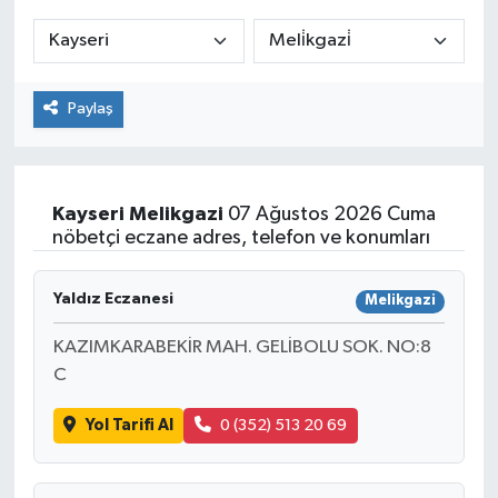
ÇEVRE
İLÇELER
Paylaş
RESMİ İLANLAR
KÜLTÜR
Kayseri
Melikgazi
07 Ağustos 2026 Cuma
nöbetçi eczane adres, telefon ve konumları
TURİZM
Yaldız Eczanesi
Melikgazi
MAGAZİN
KAZIMKARABEKİR MAH. GELİBOLU SOK. NO:8
C
VEFAT
Yol Tarifi Al
0 (352) 513 20 69
BİLİM&TEKNOLOJİ
BÖLGE