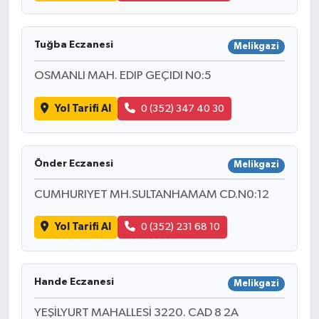
Tuğba Eczanesi
Melikgazi
OSMANLI MAH. EDIP GEÇIDI N0:5
Yol Tarifi Al
0 (352) 347 40 30
Önder Eczanesi
Melikgazi
CUMHURIYET MH.SULTANHAMAM CD.N0:12
Yol Tarifi Al
0 (352) 231 68 10
Hande Eczanesi
Melikgazi
YEŞİLYURT MAHALLESİ 3220. CAD 8 2A