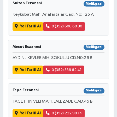
Sultan Eczanesi
Melikgazi
TÜRKİYE
Keykubat Mah. Anafartalar Cad. No: 125 A
DÜNYA
Yol Tarifi Al
0 (352) 600 60 30
Mesut Eczanesi
Melikgazi
AYDINLIKEVLER MH. SOKULLU CD.N0:26 B
Yol Tarifi Al
0 (352) 336 62 41
Tepe Eczanesi
Melikgazi
TACETTIN VELI MAH. LALEZADE CAD.45 B
Yol Tarifi Al
0 (352) 222 90 14