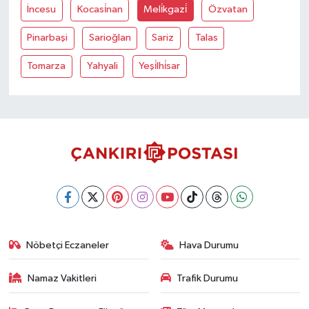
İncesu
Kocasi̇nan
Meli̇kgazi̇
Özvatan
Pinarbaşi
Sarioğlan
Sariz
Talas
Tomarza
Yahyali
Yeşi̇lhi̇sar
Nöbetçi Eczaneler
Hava Durumu
Namaz Vakitleri
Trafik Durumu