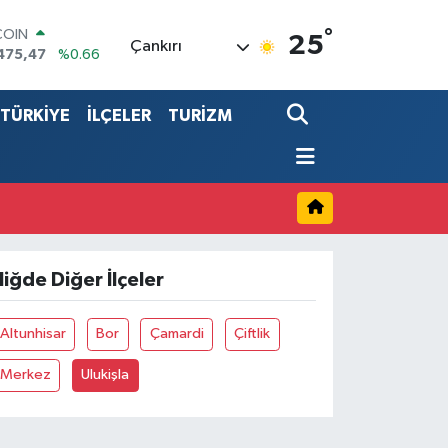
°
COIN
25
Çankırı
475,47
%0.66
LAR
5986
%0.06
TÜRKİYE
İLÇELER
TURİZM
RO
,0700
%0.1
RLİN
2438
%0.21
LTIN
8.23
%0.39
T100
703
%0
iğde Diğer İlçeler
Altunhisar
Bor
Çamardi
Çiftlik
Merkez
Ulukişla