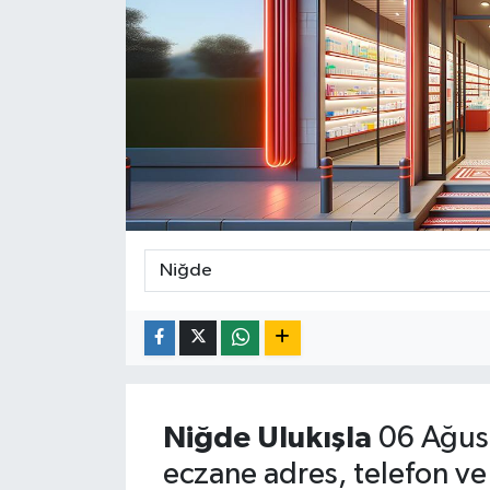
ÇEVRE
İLÇELER
RESMİ İLANLAR
KÜLTÜR
TURİZM
MAGAZİN
VEFAT
BİLİM&TEKNOLOJİ
Niğde
Ulukışla
06 Ağus
eczane adres, telefon ve
BÖLGE