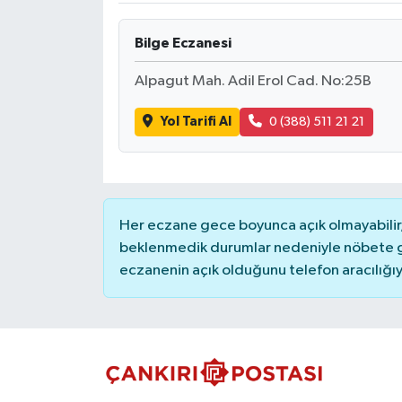
TÜRKİYE
Bilge Eczanesi
Alpagut Mah. Adil Erol Cad. No:25B
DÜNYA
Yol Tarifi Al
0 (388) 511 21 21
Her eczane gece boyunca açık olmayabilir, 
beklenmedik durumlar nedeniyle nöbete g
eczanenin açık olduğunu telefon aracılığıyla 