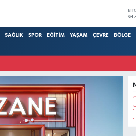
BIT
64.
DO
47,
SAĞLIK
SPOR
EĞİTİM
YAŞAM
ÇEVRE
BÖLGE
EU
55
STE
64,
G.A
651
BİS
13.
N