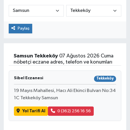
ÇEVRE
İLÇELER
Paylaş
RESMİ İLANLAR
KÜLTÜR
Samsun
Tekkeköy
07 Ağustos 2026 Cuma
nöbetçi eczane adres, telefon ve konumları
TURİZM
Sibel Eczanesi
Tekkeköy
MAGAZİN
19 Mayıs Mahallesi, Hacı Ali Ekinci Bulvarı No:34
1C Tekkeköy Samsun
VEFAT
Yol Tarifi Al
0 (362) 256 16 56
BİLİM&TEKNOLOJİ
BÖLGE