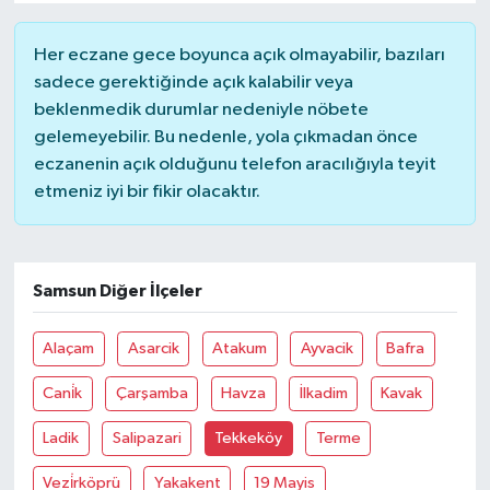
TÜRKİYE
Her eczane gece boyunca açık olmayabilir, bazıları
sadece gerektiğinde açık kalabilir veya
DÜNYA
beklenmedik durumlar nedeniyle nöbete
gelemeyebilir. Bu nedenle, yola çıkmadan önce
eczanenin açık olduğunu telefon aracılığıyla teyit
etmeniz iyi bir fikir olacaktır.
Samsun Diğer İlçeler
Alaçam
Asarcik
Atakum
Ayvacik
Bafra
Cani̇k
Çarşamba
Havza
İlkadim
Kavak
Ladik
Salipazari
Tekkeköy
Terme
Vezi̇rköprü
Yakakent
19 Mayis