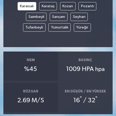
Karaisalı
Karataş
Kozan
Pozantı
TÜRKİYE
Saimbeyli
Sarıçam
Seyhan
DÜNYA
Tufanbeyli
Yumurtalık
Yüreğir
NEM
BASINÇ
%45
1009 HPA
hpa
RÜZGAR
EN DÜŞÜK / EN YÜKSEK
°
°
2.69 M/S
16
/ 32