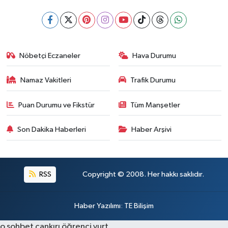
Nöbetçi Eczaneler
Hava Durumu
Namaz Vakitleri
Trafik Durumu
Puan Durumu ve Fikstür
Tüm Manşetler
Son Dakika Haberleri
Haber Arşivi
RSS
Copyright © 2008. Her hakkı saklıdır.
Haber Yazılımı
:
TE Bilişim
o sohbet
çankırı öğrenci yurt