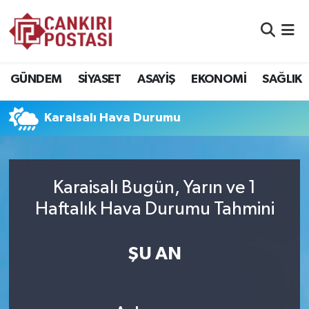
GÜNDEM
Nöbetçi Eczaneler
GÜNDEM
SİYASET
ASAYİŞ
EKONOMİ
SAĞLIK
SİYASET
Hava Durumu
Karaisalı Hava Durumu
ASAYİŞ
Namaz Vakitleri
EKONOMİ
Trafik Durumu
Karaisalı Bugün, Yarın ve 1
SAĞLIK
Süper Lig Puan Durumu ve Fikstür
Haftalık Hava Durumu Tahmini
SPOR
Tüm Manşetler
ŞU AN
EĞİTİM
Son Dakika Haberleri
YAŞAM
Haber Arşivi