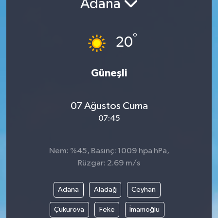
Adana
ÇEVRE
°
20
İLÇELER
RESMİ İLANLAR
Güneşli
KÜLTÜR
07 Ağustos Cuma
TURİZM
07:45
MAGAZİN
Nem: %45, Basınç: 1009 hpa hPa,
Rüzgar: 2.69 m/s
VEFAT
Adana
Aladağ
Ceyhan
BİLİM&TEKNOLOJİ
Çukurova
Feke
İmamoğlu
BÖLGE