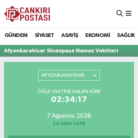
GÜNDEM
Nöbetçi Eczaneler
GÜNDEM
SİYASET
ASAYİŞ
EKONOMİ
SAĞLIK
SİYASET
Hava Durumu
Afyonkarahi̇sar Si̇nanpaşa Namaz Vakitleri
ASAYİŞ
Namaz Vakitleri
EKONOMİ
Trafik Durumu
AFYONKARAHİSAR
SAĞLIK
Süper Lig Puan Durumu ve Fikstür
ÖĞLE VAKTİNE KALAN SÜRE
02:34:17
SPOR
Tüm Manşetler
7 Ağustos 2026
EĞİTİM
Son Dakika Haberleri
24 Safer 1448
YAŞAM
Haber Arşivi