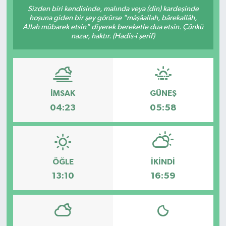
Sizden biri kendisinde, malında veya (din) kardeşinde
ÇEVRE
hoşuna giden bir şey görürse "mâşâallah, bârekallâh,
Allah mübarek etsin" diyerek bereketle dua etsin. Çünkü
nazar, haktır. (Hadis-i şerif)
İLÇELER
RESMİ İLANLAR
İMSAK
GÜNEŞ
KÜLTÜR
04:23
05:58
TURİZM
MAGAZİN
ÖĞLE
İKINDI
VEFAT
13:10
16:59
BİLİM&TEKNOLOJİ
BÖLGE