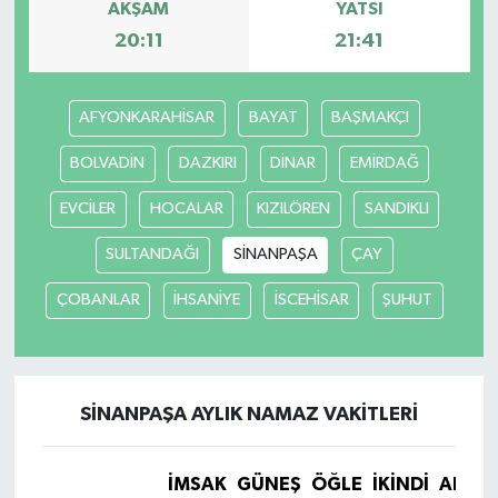
AKŞAM
YATSI
20:11
21:41
TÜRKİYE
DÜNYA
AFYONKARAHİSAR
BAYAT
BAŞMAKÇI
BOLVADİN
DAZKIRI
DİNAR
EMİRDAĞ
EVCİLER
HOCALAR
KIZILÖREN
SANDIKLI
SULTANDAĞI
SİNANPAŞA
ÇAY
ÇOBANLAR
İHSANİYE
İSCEHİSAR
ŞUHUT
SİNANPAŞA AYLIK NAMAZ VAKITLERI
İMSAK
GÜNEŞ
ÖĞLE
İKINDI
AKŞA