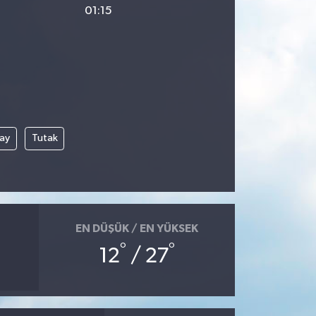
01:15
çay
Tutak
EN DÜŞÜK / EN YÜKSEK
°
°
12
/ 27