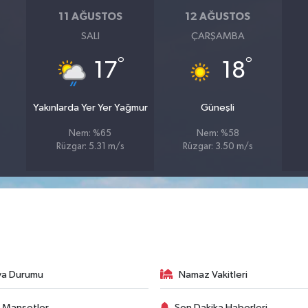
11 AĞUSTOS
12 AĞUSTOS
SALI
ÇARŞAMBA
°
°
17
18
Yakınlarda Yer Yer Yağmur
Güneşli
Nem: %65
Nem: %58
Rüzgar: 5.31 m/s
Rüzgar: 3.50 m/s
va Durumu
Namaz Vakitleri
 Manşetler
Son Dakika Haberleri