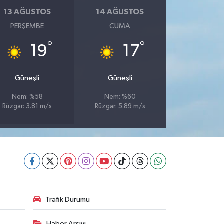
13 AĞUSTOS
14 AĞUSTOS
PERŞEMBE
CUMA
°
°
19
17
Güneşli
Güneşli
Nem: %58
Nem: %60
Rüzgar: 3.81 m/s
Rüzgar: 5.89 m/s
Trafik Durumu
Haber Arşivi