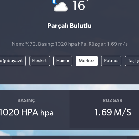
°
16
Parçalı Bulutlu
Nem: %72, Basınç: 1020 hpa hPa, Rüzgar: 1.69 m/s
oğubayazıt
Eleşkirt
Hamur
Merkez
Patnos
Taşlı
BASINÇ
RÜZGAR
1020 HPA
1.69 M/S
hpa