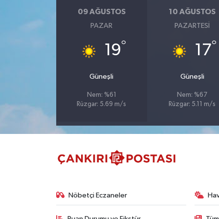
09 AĞUSTOS
10 AĞUSTOS
TÜRKİYE
PAZAR
PAZARTESI
°
°
19
17
DÜNYA
Güneşli
Güneşli
Nem: %61
Nem: %67
Rüzgar: 5.69 m/s
Rüzgar: 5.11 m/s
Nöbetçi Eczaneler
Ha
Puan Durumu ve Fikstür
Tüm