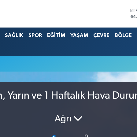
BI
64
DO
47
SAĞLIK
SPOR
EĞİTİM
YAŞAM
ÇEVRE
BÖLGE
EU
55
ST
64
G.
66
Bİ
13
, Yarın ve 1 Haftalık Hava Dur
Ağrı