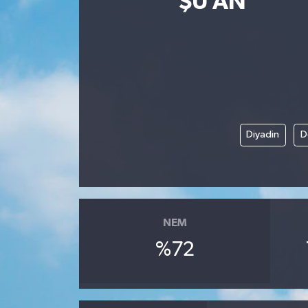
ŞU AN
ÇEVRE
İLÇELER
RESMİ İLANLAR
KÜLTÜR
Diyadin
D
TURİZM
MAGAZİN
NEM
VEFAT
%72
BİLİM&TEKNOLOJİ
BÖLGE