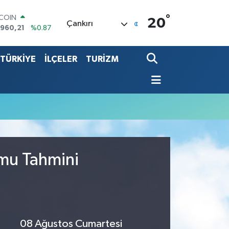
°
TCOIN
20
Çankırı
.960,21
%0.87
LAR
,7436
%0.18
TÜRKİYE
İLÇELER
TURİZM
RO
,2510
%0.32
ERLİN
,4811
%0.38
ALTIN
48.99
%2.59
ST100
.779
%-14
umu Tahmini
08 Ağustos Cumartesi