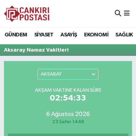
GÜNDEM
Nöbetçi Eczaneler
GÜNDEM
SİYASET
ASAYİŞ
EKONOMİ
SAĞLIK
SİYASET
Hava Durumu
Aksaray Namaz Vakitleri
ASAYİŞ
Namaz Vakitleri
EKONOMİ
Trafik Durumu
AKSARAY
SAĞLIK
Süper Lig Puan Durumu ve Fikstür
AKŞAM VAKTİNE KALAN SÜRE
02:54:33
SPOR
Tüm Manşetler
6 Ağustos 2026
EĞİTİM
Son Dakika Haberleri
23 Safer 1448
YAŞAM
Haber Arşivi