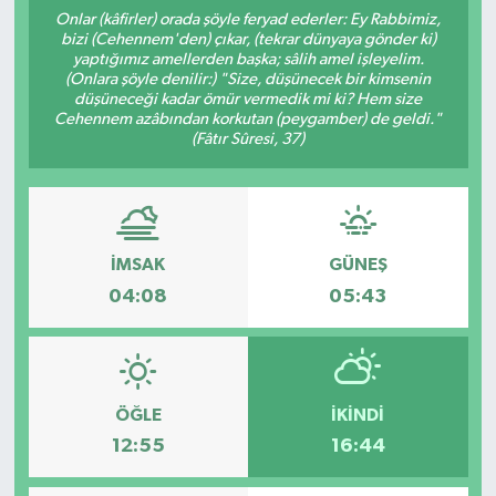
Onlar (kâfirler) orada şöyle feryad ederler: Ey Rabbimiz,
ÇEVRE
bizi (Cehennem'den) çıkar, (tekrar dünyaya gönder ki)
yaptığımız amellerden başka; sâlih amel işleyelim.
(Onlara şöyle denilir:) "Size, düşünecek bir kimsenin
İLÇELER
düşüneceği kadar ömür vermedik mi ki? Hem size
Cehennem azâbından korkutan (peygamber) de geldi."
(Fâtır Sûresi, 37)
RESMİ İLANLAR
KÜLTÜR
TURİZM
İMSAK
GÜNEŞ
04:08
05:43
MAGAZİN
VEFAT
ÖĞLE
İKINDI
BİLİM&TEKNOLOJİ
12:55
16:44
BÖLGE