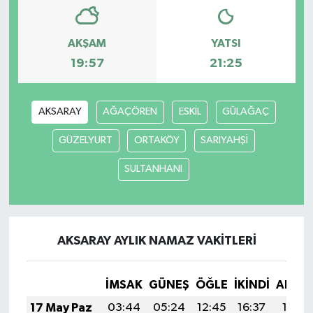
TÜRKİYE
AKŞAM
YATSI
19:57
21:25
DÜNYA
AKSARAY
AĞAÇÖREN
ESKİL
GÜLAĞAÇ
GÜZELYURT
ORTAKÖY
SARIYAHŞİ
SULTANHANI
AKSARAY AYLIK NAMAZ VAKITLERI
İMSAK
GÜNEŞ
ÖĞLE
İKINDI
AKŞA
17 May Paz
03:44
05:24
12:45
16:37
19:56