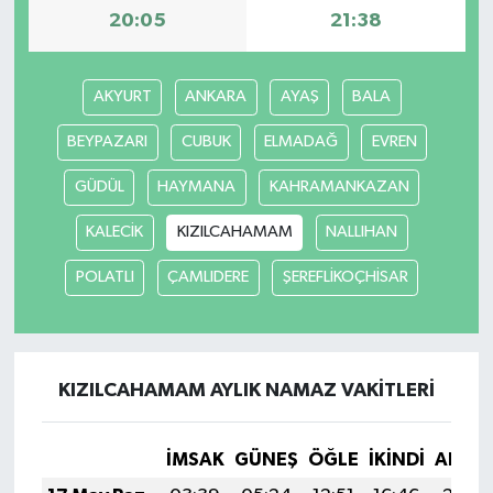
20:05
21:38
TÜRKİYE
AKYURT
ANKARA
AYAŞ
BALA
DÜNYA
BEYPAZARI
CUBUK
ELMADAĞ
EVREN
GÜDÜL
HAYMANA
KAHRAMANKAZAN
KALECİK
KIZILCAHAMAM
NALLIHAN
POLATLI
ÇAMLIDERE
ŞEREFLİKOÇHİSAR
KIZILCAHAMAM AYLIK NAMAZ VAKITLERI
İMSAK
GÜNEŞ
ÖĞLE
İKINDI
AKŞA