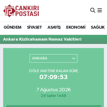
GÜNDEM
Nöbetçi Eczaneler
GÜNDEM
SİYASET
ASAYİŞ
EKONOMİ
SAĞLIK
SİYASET
Hava Durumu
Ankara Kizilcahamam Namaz Vakitleri
ASAYİŞ
Namaz Vakitleri
EKONOMİ
Trafik Durumu
ANKARA
SAĞLIK
Süper Lig Puan Durumu ve Fikstür
ÖĞLE VAKTİNE KALAN SÜRE
07:09:53
SPOR
Tüm Manşetler
7 Ağustos 2026
EĞİTİM
Son Dakika Haberleri
24 Safer 1448
YAŞAM
Haber Arşivi