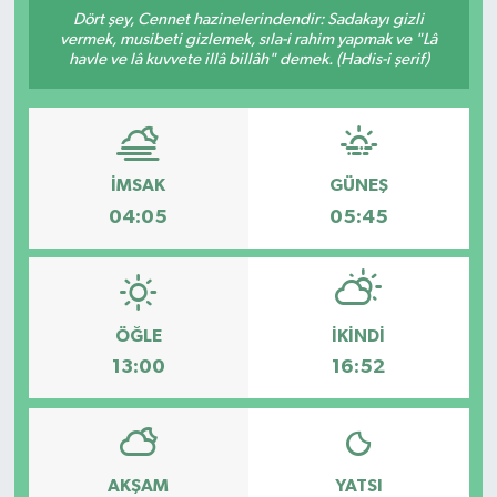
Dört şey, Cennet hazinelerindendir: Sadakayı gizli
ÇEVRE
vermek, musibeti gizlemek, sıla-i rahim yapmak ve "Lâ
havle ve lâ kuvvete illâ billâh" demek. (Hadis-i şerif)
İLÇELER
RESMİ İLANLAR
İMSAK
GÜNEŞ
KÜLTÜR
04:05
05:45
TURİZM
MAGAZİN
ÖĞLE
İKINDI
13:00
16:52
VEFAT
BİLİM&TEKNOLOJİ
AKŞAM
YATSI
BÖLGE