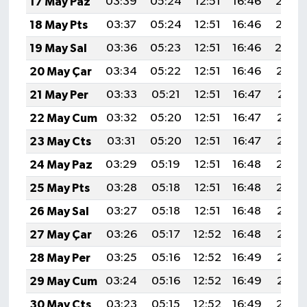
17 May Paz
03:39
05:24
12:51
16:46
20:07
18 May Pts
03:37
05:24
12:51
16:46
20:08
19 May Sal
03:36
05:23
12:51
16:46
20:0
20 May Çar
03:34
05:22
12:51
16:46
20:10
21 May Per
03:33
05:21
12:51
16:47
20:11
22 May Cum
03:32
05:20
12:51
16:47
20:12
23 May Cts
03:31
05:20
12:51
16:47
20:13
24 May Paz
03:29
05:19
12:51
16:48
20:14
25 May Pts
03:28
05:18
12:51
16:48
20:14
26 May Sal
03:27
05:18
12:51
16:48
20:15
27 May Çar
03:26
05:17
12:52
16:48
20:16
28 May Per
03:25
05:16
12:52
16:49
20:17
29 May Cum
03:24
05:16
12:52
16:49
20:18
30 May Cts
03:23
05:15
12:52
16:49
20:19