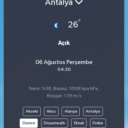
Antalya
ÇEVRE
°
26
İLÇELER
RESMİ İLANLAR
Açık
KÜLTÜR
06 Ağustos Perşembe
TURİZM
04:30
MAGAZİN
Nem: %58, Basınç: 1008 hpa hPa,
Rüzgar: 1.19 m/s
VEFAT
Akseki
Aksu
Alanya
Antalya
BİLİM&TEKNOLOJİ
Demre
Döşemealtı
Elmalı
Finike
BÖLGE