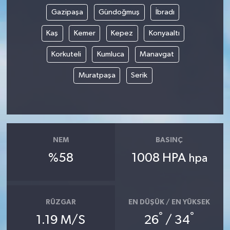
Gazipaşa
Gündoğmuş
İbradı
TÜRKİYE
Kaş
Kemer
Kepez
Konyaaltı
DÜNYA
Korkuteli
Kumluca
Manavgat
Muratpaşa
Serik
NEM
BASINÇ
%58
1008 HPA
hpa
RÜZGAR
EN DÜŞÜK / EN YÜKSEK
°
°
1.19 M/S
26
/ 34