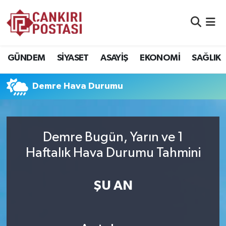
GÜNDEM
Nöbetçi Eczaneler
GÜNDEM
SİYASET
ASAYİŞ
EKONOMİ
SAĞLIK
SİYASET
Hava Durumu
Demre Hava Durumu
ASAYİŞ
Namaz Vakitleri
EKONOMİ
Trafik Durumu
Demre Bugün, Yarın ve 1
SAĞLIK
Süper Lig Puan Durumu ve Fikstür
Haftalık Hava Durumu Tahmini
SPOR
Tüm Manşetler
ŞU AN
EĞİTİM
Son Dakika Haberleri
YAŞAM
Haber Arşivi