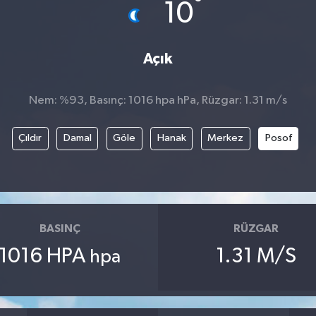
°
10
Açık
Nem: %93, Basınç: 1016 hpa hPa, Rüzgar: 1.31 m/s
Çıldır
Damal
Göle
Hanak
Merkez
Posof
BASINÇ
RÜZGAR
1016 HPA
1.31 M/S
hpa