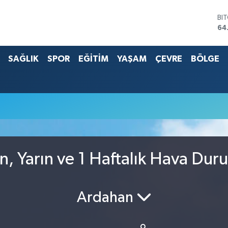
BI
64
DO
47
SAĞLIK
SPOR
EĞİTİM
YAŞAM
ÇEVRE
BÖLGE
EU
55
ST
64
G.
65
Bİ
13
n, Yarın ve 1 Haftalık Hava Dur
Ardahan