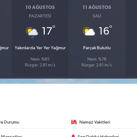
10 AĞUSTOS
11 AĞUSTOS
PAZARTESI
SALI
°
°
17
16
ağmur
Yakınlarda Yer Yer Yağmur
Parçalı Bulutlu
Nem: %85
Nem: %78
Rüzgar: 2.81 m/s
Rüzgar: 2.61 m/s
va Durumu
Namaz Vakitleri
 Manşetler
Son Dakika Haberleri