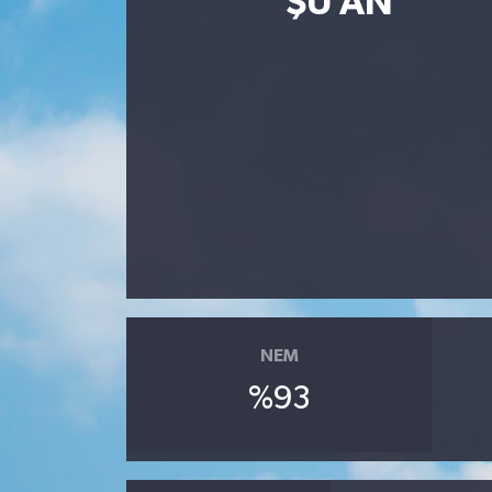
ŞU AN
ÇEVRE
İLÇELER
RESMİ İLANLAR
KÜLTÜR
TURİZM
MAGAZİN
NEM
VEFAT
%93
BİLİM&TEKNOLOJİ
BÖLGE