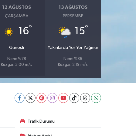
12 AĞUSTOS
13 AĞUSTOS
ÇARŞAMBA
PERŞEMBE
°
°
16
15
Güneşli
Yakınlarda Yer Yer Yağmur
Nem: %78
Nem: %86
Rüzgar: 3.00 m/s
Rüzgar: 2.19 m/s
Trafik Durumu
Haber Arşivi