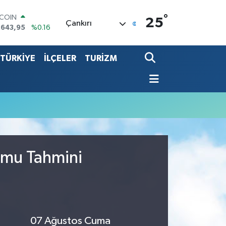
°
TCOIN
25
Çankırı
.643,95
%0.16
LAR
,6704
%0
TÜRKİYE
İLÇELER
TURİZM
RO
,0406
%-0.08
ERLİN
,2143
%0
ALTIN
00.87
%0.12
ST100
.799
%70
umu Tahmini
07 Ağustos Cuma