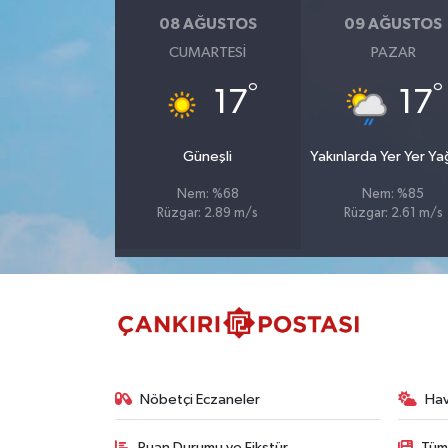
08 AĞUSTOS
09 AĞUSTOS
TÜRKİYE
CUMARTESI
PAZAR
°
°
17
17
DÜNYA
Güneşli
Yakınlarda Yer Yer Y
Nem: %68
Nem: %85
Rüzgar: 2.89 m/s
Rüzgar: 2.61 m/s
Nöbetçi Eczaneler
Ha
Puan Durumu ve Fikstür
Tüm