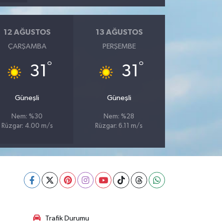
12 AĞUSTOS
13 AĞUSTOS
ÇARŞAMBA
PERŞEMBE
°
°
31
31
Güneşli
Güneşli
Nem: %30
Nem: %28
Rüzgar: 4.00 m/s
Rüzgar: 6.11 m/s
Trafik Durumu