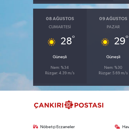
TÜRKİYE
08 AĞUSTOS
09 AĞUSTOS
CUMARTESI
PAZAR
DÜNYA
°
°
28
29
Güneşli
Güneşli
Nem: %34
Nem: %30
Rüzgar: 4.39 m/s
Rüzgar: 5.69 m/s
Nöbetçi Eczaneler
Ha