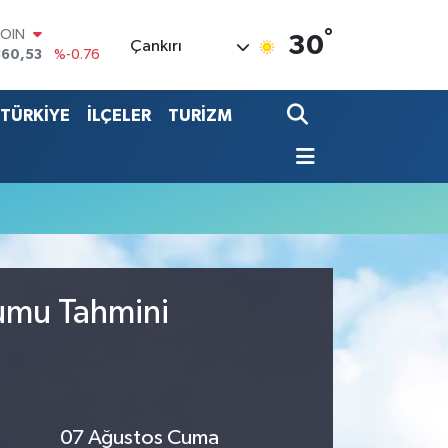
°
COIN
30
Çankırı
360,53
%-0.76
LAR
7069
%0.17
TÜRKİYE
İLÇELER
TURİZM
RO
0265
%0.01
RLİN
1897
%0.02
LTIN
4.81
%1.44
T100
887
%64
rumu Tahmini
07 Ağustos Cuma