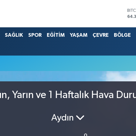
BIT
64.
DO
47,
SAĞLIK
SPOR
EĞİTİM
YAŞAM
ÇEVRE
BÖLGE
EU
55,
STE
64,
G.A
657
BİS
13.
ün, Yarın ve 1 Haftalık Hava Du
Aydın