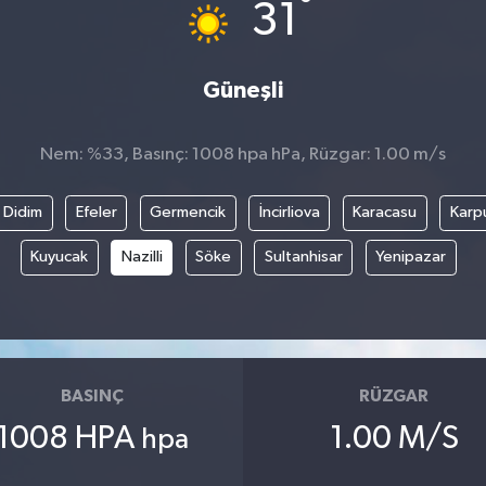
°
31
Güneşli
Nem: %33, Basınç: 1008 hpa hPa, Rüzgar: 1.00 m/s
Didim
Efeler
Germencik
İncirliova
Karacasu
Karp
Kuyucak
Nazilli
Söke
Sultanhisar
Yenipazar
BASINÇ
RÜZGAR
1008 HPA
1.00 M/S
hpa