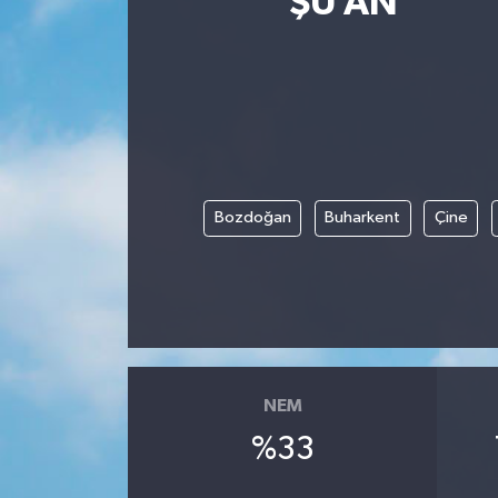
ŞU AN
ÇEVRE
İLÇELER
RESMİ İLANLAR
KÜLTÜR
Bozdoğan
Buharkent
Çine
TURİZM
MAGAZİN
VEFAT
NEM
BİLİM&TEKNOLOJİ
%33
BÖLGE