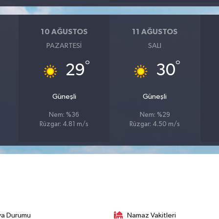
10 AĞUSTOS
11 AĞUSTOS
PAZARTESI
SALI
°
°
29
30
Güneşli
Güneşli
Nem: %36
Nem: %29
Rüzgar: 4.81 m/s
Rüzgar: 4.50 m/s
va Durumu
Namaz Vakitleri