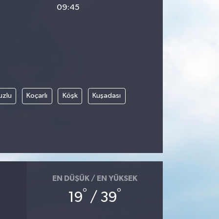
09:45
uzlu
Koçarlı
Köşk
Kuşadası
EN DÜŞÜK / EN YÜKSEK
°
°
19
/ 39