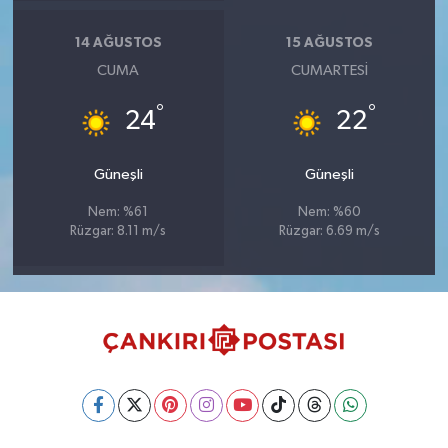
14 AĞUSTOS
15 AĞUSTOS
CUMA
CUMARTESI
°
°
24
22
Güneşli
Güneşli
Nem: %61
Nem: %60
Rüzgar: 8.11 m/s
Rüzgar: 6.69 m/s