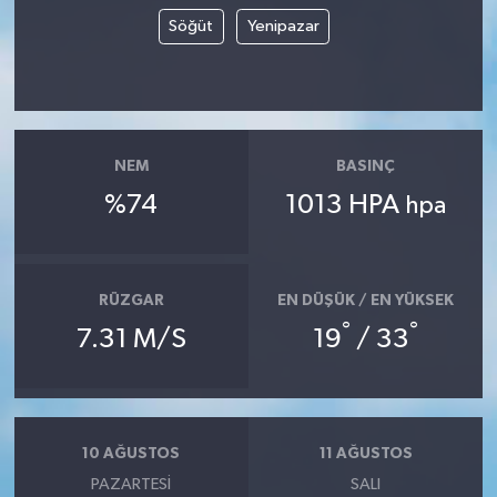
Söğüt
Yenipazar
TÜRKİYE
DÜNYA
NEM
BASINÇ
%74
1013 HPA
hpa
RÜZGAR
EN DÜŞÜK / EN YÜKSEK
°
°
7.31 M/S
19
/ 33
10 AĞUSTOS
11 AĞUSTOS
PAZARTESI
SALI