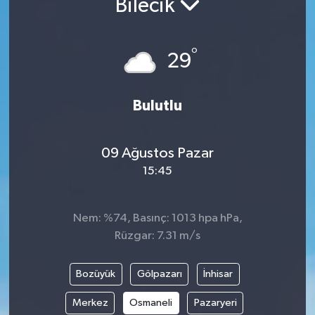
Bilecik
ÇEVRE
°
29
İLÇELER
RESMİ İLANLAR
Bulutlu
KÜLTÜR
09 Ağustos Pazar
TURİZM
15:45
MAGAZİN
Nem: %74, Basınç: 1013 hpa hPa,
Rüzgar: 7.31 m/s
VEFAT
Bozüyük
Gölpazarı
İnhisar
BİLİM&TEKNOLOJİ
Merkez
Osmaneli
Pazaryeri
BÖLGE