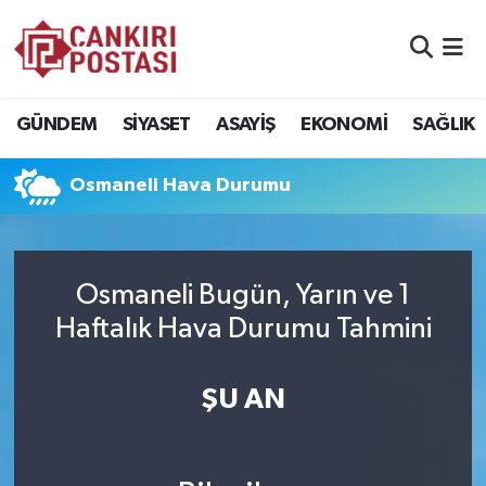
GÜNDEM
Nöbetçi Eczaneler
GÜNDEM
SİYASET
ASAYİŞ
EKONOMİ
SAĞLIK
SİYASET
Hava Durumu
Osmaneli Hava Durumu
ASAYİŞ
Namaz Vakitleri
EKONOMİ
Trafik Durumu
Osmaneli Bugün, Yarın ve 1
SAĞLIK
Süper Lig Puan Durumu ve Fikstür
Haftalık Hava Durumu Tahmini
SPOR
Tüm Manşetler
ŞU AN
EĞİTİM
Son Dakika Haberleri
YAŞAM
Haber Arşivi