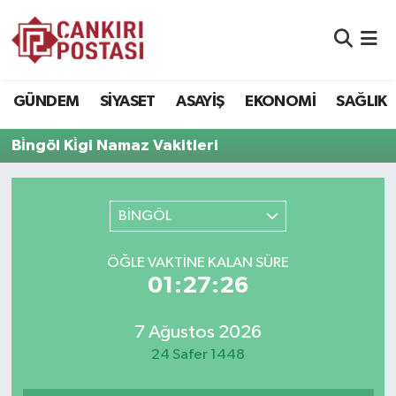
GÜNDEM
Nöbetçi Eczaneler
GÜNDEM
SİYASET
ASAYİŞ
EKONOMİ
SAĞLIK
SİYASET
Hava Durumu
Bi̇ngöl Ki̇gi Namaz Vakitleri
ASAYİŞ
Namaz Vakitleri
EKONOMİ
Trafik Durumu
BİNGÖL
SAĞLIK
Süper Lig Puan Durumu ve Fikstür
ÖĞLE VAKTİNE KALAN SÜRE
01:27:26
SPOR
Tüm Manşetler
7 Ağustos 2026
EĞİTİM
Son Dakika Haberleri
24 Safer 1448
YAŞAM
Haber Arşivi