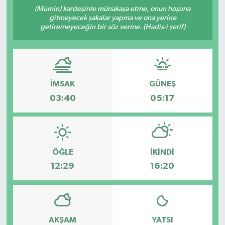
(Mümin) kardeşinle münakaşa etme, onun hoşuna
ÇEVRE
gitmeyecek şakalar yapma ve ona yerine
getiremeyeceğin bir söz verme. (Hadis-i şerif)
İLÇELER
RESMİ İLANLAR
İMSAK
GÜNEŞ
KÜLTÜR
03:40
05:17
TURİZM
MAGAZİN
ÖĞLE
İKINDI
12:29
16:20
VEFAT
BİLİM&TEKNOLOJİ
AKŞAM
YATSI
BÖLGE