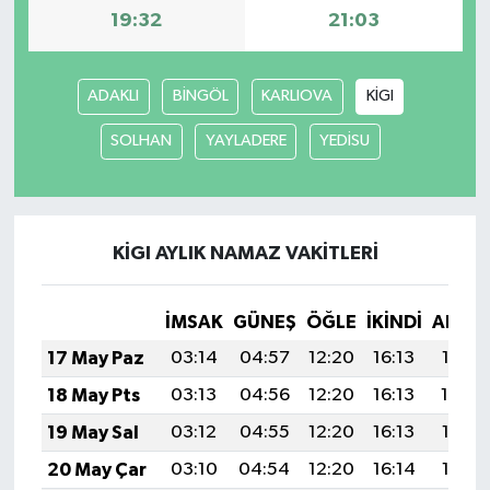
19:32
21:03
TÜRKİYE
ADAKLI
BİNGÖL
KARLIOVA
KİGI
DÜNYA
SOLHAN
YAYLADERE
YEDİSU
KİGI AYLIK NAMAZ VAKITLERI
İMSAK
GÜNEŞ
ÖĞLE
İKINDI
AKŞA
17 May Paz
03:14
04:57
12:20
16:13
19:33
18 May Pts
03:13
04:56
12:20
16:13
19:34
19 May Sal
03:12
04:55
12:20
16:13
19:35
20 May Çar
03:10
04:54
12:20
16:14
19:36