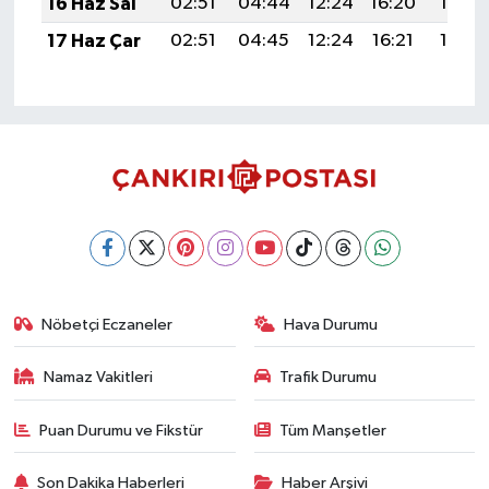
16 Haz Sal
02:51
04:44
12:24
16:20
19:54
17 Haz Çar
02:51
04:45
12:24
16:21
19:54
Nöbetçi Eczaneler
Hava Durumu
Namaz Vakitleri
Trafik Durumu
Puan Durumu ve Fikstür
Tüm Manşetler
Son Dakika Haberleri
Haber Arşivi