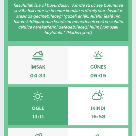
Resûlullah (s.a.v.) buyurdular: "Kimde şu üç şey bulunursa
ÇEVRE
sevâbı hak eder ve imanını kemâle erdirmiş olur: İnsanlar
arasında geçinebileceği (güzel) ahlâk, Allâhü Teâlâ'nın
haram kıldıklarından kendisini menedecek verâ ve cahilin
İLÇELER
cahilce hareketlerini defedebileceği hilim (yumuşak
huyluluk)." (Hadis-i şerif)
RESMİ İLANLAR
KÜLTÜR
İMSAK
GÜNEŞ
TURİZM
04:33
06:05
MAGAZİN
VEFAT
ÖĞLE
İKINDI
13:11
16:58
BİLİM&TEKNOLOJİ
BÖLGE