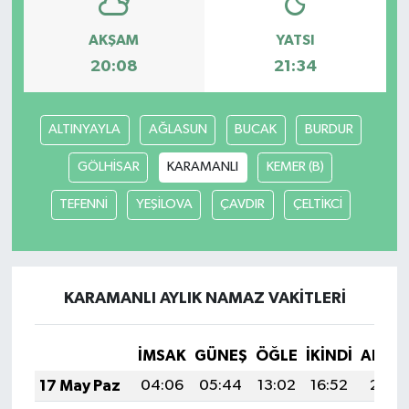
AKŞAM
YATSI
TÜRKİYE
20:08
21:34
DÜNYA
ALTINYAYLA
AĞLASUN
BUCAK
BURDUR
GÖLHİSAR
KARAMANLI
KEMER (B)
TEFENNİ
YEŞİLOVA
ÇAVDIR
ÇELTİKCİ
KARAMANLI AYLIK NAMAZ VAKITLERI
İMSAK
GÜNEŞ
ÖĞLE
İKINDI
AKŞA
17 May Paz
04:06
05:44
13:02
16:52
20:11