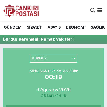
GÜNDEM
Nöbetçi Eczaneler
GÜNDEM
SİYASET
ASAYİŞ
EKONOMİ
SAĞLIK
SİYASET
Hava Durumu
Burdur Karamanli Namaz Vakitleri
ASAYİŞ
Namaz Vakitleri
EKONOMİ
Trafik Durumu
BURDUR
SAĞLIK
Süper Lig Puan Durumu ve Fikstür
İKINDI VAKTİNE KALAN SÜRE
00:19
SPOR
Tüm Manşetler
9 Ağustos 2026
EĞİTİM
Son Dakika Haberleri
26 Safer 1448
YAŞAM
Haber Arşivi