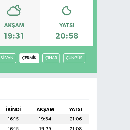
AKŞAM
YATSI
19:31
20:58
SİLVAN
ÇERMİK
ÇINAR
ÇÜNGÜŞ
İKINDI
AKŞAM
YATSI
16:15
19:34
21:06
16:15
19:35
21:08