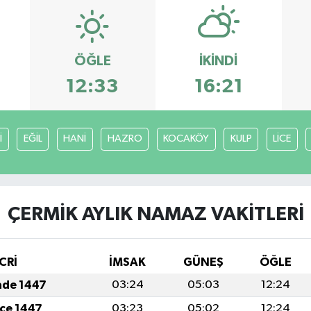
ÖĞLE
İKINDI
12:33
16:21
İ
EĞİL
HANİ
HAZRO
KOCAKÖY
KULP
LİCE
ÇERMİK AYLIK NAMAZ VAKITLERI
CRİ
İMSAK
GÜNEŞ
ÖĞLE
ade 1447
03:24
05:03
12:24
cce 1447
03:23
05:02
12:24