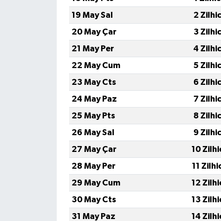
19 May Sal
2 Zilhi
TÜRKİYE
20 May Çar
3 Zilhi
DÜNYA
21 May Per
4 Zilhi
22 May Cum
5 Zilhi
23 May Cts
6 Zilhi
24 May Paz
7 Zilhi
25 May Pts
8 Zilhi
26 May Sal
9 Zilhi
27 May Çar
10 Zilh
28 May Per
11 Zilh
29 May Cum
12 Zilh
30 May Cts
13 Zilh
31 May Paz
14 Zilh