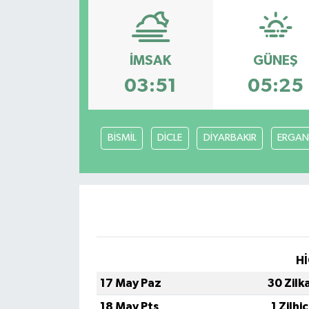
ÇEVRE
İLÇELER
İMSAK
GÜNEŞ
03:51
05:25
RESMİ İLANLAR
KÜLTÜR
BİSMİL
DİCLE
DİYARBAKIR
ERGAN
TURİZM
MAGAZİN
VEFAT
Hİ
BİLİM&TEKNOLOJİ
17 May Paz
30 Zilk
BÖLGE
18 May Pts
1 Zilhi