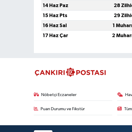
14 Haz Paz
28 Zilh
15 Haz Pts
29 Zilh
16 Haz Sal
1 Muhar
17 Haz Çar
2 Muhar
Nöbetçi Eczaneler
Ha
Puan Durumu ve Fikstür
Tüm