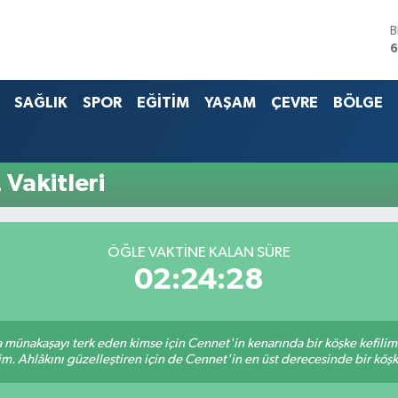
B
6
4
SAĞLIK
SPOR
EĞİTİM
YAŞAM
ÇEVRE
BÖLGE
5
S
6
G
 Vakitleri
6
B
1
ÖĞLE VAKTİNE KALAN SÜRE
02:24:28
sa münakaşayı terk eden kimse için Cennet'in kenarında bir köşke kefili
im. Ahlâkını güzelleştiren için de Cennet'in en üst derecesinde bir köşke