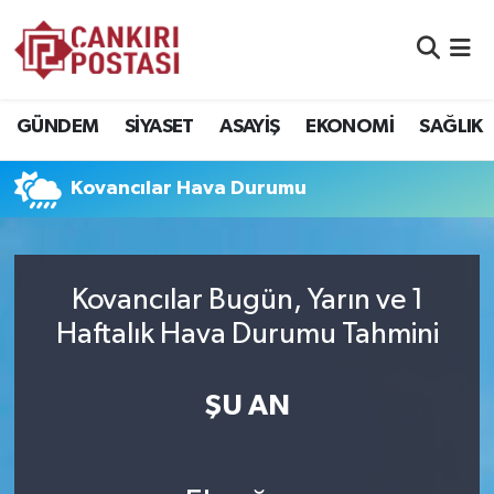
GÜNDEM
Nöbetçi Eczaneler
GÜNDEM
SİYASET
ASAYİŞ
EKONOMİ
SAĞLIK
SİYASET
Hava Durumu
Kovancılar Hava Durumu
ASAYİŞ
Namaz Vakitleri
EKONOMİ
Trafik Durumu
Kovancılar Bugün, Yarın ve 1
SAĞLIK
Süper Lig Puan Durumu ve Fikstür
Haftalık Hava Durumu Tahmini
SPOR
Tüm Manşetler
ŞU AN
EĞİTİM
Son Dakika Haberleri
YAŞAM
Haber Arşivi