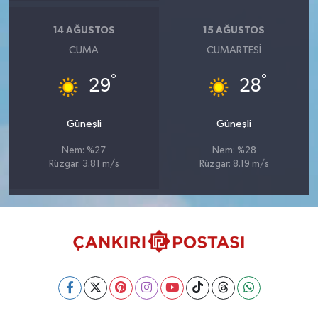
14 AĞUSTOS
15 AĞUSTOS
CUMA
CUMARTESI
°
°
29
28
Güneşli
Güneşli
Nem: %27
Nem: %28
Rüzgar: 3.81 m/s
Rüzgar: 8.19 m/s