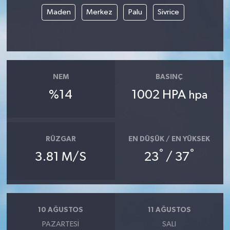
Maden
Merkez
Palu
Sivrice
TÜRKİYE
DÜNYA
NEM
BASINÇ
%14
1002 HPA
hpa
RÜZGAR
EN DÜŞÜK / EN YÜKSEK
°
°
3.81 M/S
23
/ 37
10 AĞUSTOS
11 AĞUSTOS
PAZARTESI
SALI