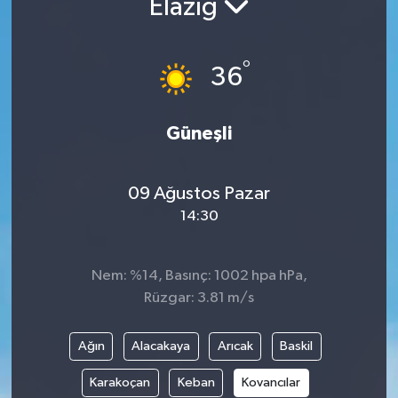
Elazığ
ÇEVRE
°
36
İLÇELER
RESMİ İLANLAR
Güneşli
KÜLTÜR
09 Ağustos Pazar
TURİZM
14:30
MAGAZİN
Nem: %14, Basınç: 1002 hpa hPa,
Rüzgar: 3.81 m/s
VEFAT
Ağın
Alacakaya
Arıcak
Baskil
BİLİM&TEKNOLOJİ
Karakoçan
Keban
Kovancılar
BÖLGE