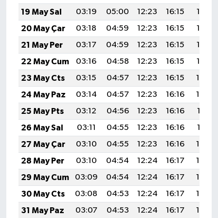
19 May Sal
03:19
05:00
12:23
16:15
19:36
20 May Çar
03:18
04:59
12:23
16:15
19:36
21 May Per
03:17
04:59
12:23
16:15
19:37
22 May Cum
03:16
04:58
12:23
16:15
19:38
23 May Cts
03:15
04:57
12:23
16:15
19:39
24 May Paz
03:14
04:57
12:23
16:16
19:40
25 May Pts
03:12
04:56
12:23
16:16
19:41
26 May Sal
03:11
04:55
12:23
16:16
19:41
27 May Çar
03:10
04:55
12:23
16:16
19:42
28 May Per
03:10
04:54
12:24
16:17
19:43
29 May Cum
03:09
04:54
12:24
16:17
19:44
30 May Cts
03:08
04:53
12:24
16:17
19:44
31 May Paz
03:07
04:53
12:24
16:17
19:45