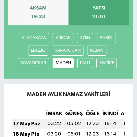
AKŞAM
YATSI
TÜRKİYE
19:33
21:01
DÜNYA
ALACAKAYA
ARICAK
AĞIN
BASKİL
ELAZIĞ
KARAKOÇAN
KEBAN
KOVANCILAR
MADEN
PALU
SİVRİCE
MADEN AYLIK NAMAZ VAKITLERI
İMSAK
GÜNEŞ
ÖĞLE
İKINDI
AKŞA
17 May Paz
03:22
05:02
12:23
16:14
19:34
18 May Pts
03:20
05:01
12:23
16:14
19:35