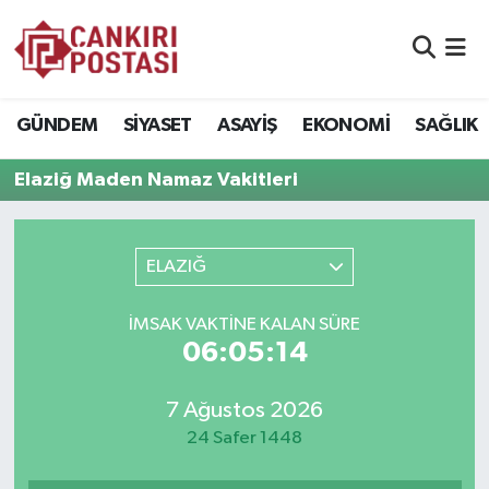
GÜNDEM
Nöbetçi Eczaneler
GÜNDEM
SİYASET
ASAYİŞ
EKONOMİ
SAĞLIK
SİYASET
Hava Durumu
Elaziğ Maden Namaz Vakitleri
ASAYİŞ
Namaz Vakitleri
EKONOMİ
Trafik Durumu
ELAZIĞ
SAĞLIK
Süper Lig Puan Durumu ve Fikstür
İMSAK VAKTİNE KALAN SÜRE
06:05:14
SPOR
Tüm Manşetler
7 Ağustos 2026
EĞİTİM
Son Dakika Haberleri
24 Safer 1448
YAŞAM
Haber Arşivi