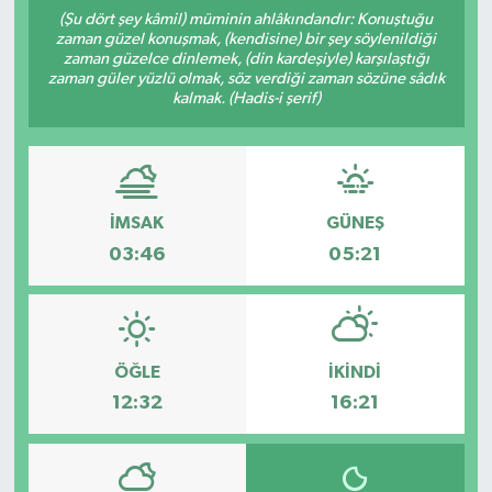
(Şu dört şey kâmil) müminin ahlâkındandır: Konuştuğu
ÇEVRE
zaman güzel konuşmak, (kendisine) bir şey söylenildiği
zaman güzelce dinlemek, (din kardeşiyle) karşılaştığı
zaman güler yüzlü olmak, söz verdiği zaman sözüne sâdık
İLÇELER
kalmak. (Hadis-i şerif)
RESMİ İLANLAR
KÜLTÜR
İMSAK
GÜNEŞ
03:46
05:21
TURİZM
MAGAZİN
ÖĞLE
İKINDI
VEFAT
12:32
16:21
BİLİM&TEKNOLOJİ
BÖLGE