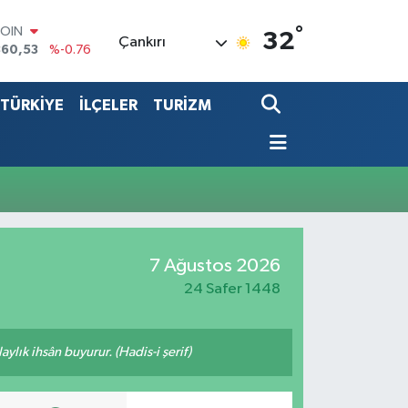
°
COIN
32
Çankırı
360,53
%-0.76
LAR
7069
%0.17
TÜRKİYE
İLÇELER
TURİZM
RO
0265
%0.01
RLİN
1897
%0.02
LTIN
8.49
%2.12
T100
887
%64
7 Ağustos 2026
24 Safer 1448
ylık ihsân buyurur. (Hadis-i şerif)