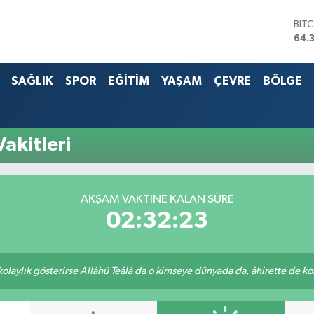
BIT
64.
DO
47,
SAĞLIK
SPOR
EĞİTİM
YAŞAM
ÇEVRE
BÖLGE
EU
55,
STE
64,
G.A
akitleri
661
BİS
13.
AKŞAM VAKTİNE KALAN SÜRE
02:32:23
 kolaylık gösterirse Allâhü Teâlâ da o kimseye dünyada da, âhirette de kola