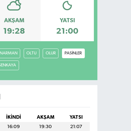
AKŞAM
YATSI
19:28
21:00
NARMAN
OLTU
OLUR
PASİNLER
ŞENKAYA
I
İKINDI
AKŞAM
YATSI
16:09
19:30
21:07