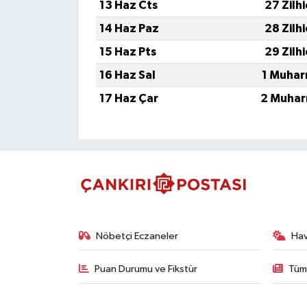
13 Haz Cts
27 Zilh
14 Haz Paz
28 Zilh
15 Haz Pts
29 Zilh
16 Haz Sal
1 Muhar
17 Haz Çar
2 Muhar
Nöbetçi Eczaneler
Ha
Puan Durumu ve Fikstür
Tüm