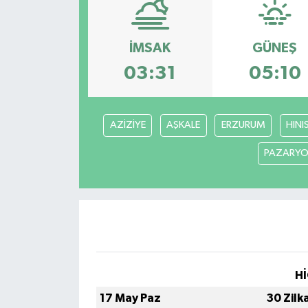
ÇEVRE
İMSAK
GÜNEŞ
İLÇELER
03:31
05:10
RESMİ İLANLAR
AZİZİYE
AŞKALE
ERZURUM
HINI
KÜLTÜR
PAZARYO
TURİZM
MAGAZİN
VEFAT
BİLİM&TEKNOLOJİ
Hİ
17 May Paz
30 Zilk
BÖLGE