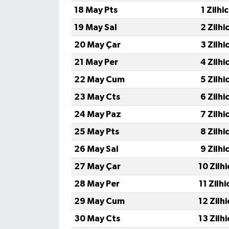
18 May Pts
1 Zilhi
TÜRKİYE
19 May Sal
2 Zilhi
20 May Çar
3 Zilhi
DÜNYA
21 May Per
4 Zilhi
22 May Cum
5 Zilhi
23 May Cts
6 Zilhi
24 May Paz
7 Zilhi
25 May Pts
8 Zilhi
26 May Sal
9 Zilhi
27 May Çar
10 Zilh
28 May Per
11 Zilh
29 May Cum
12 Zilh
30 May Cts
13 Zilh