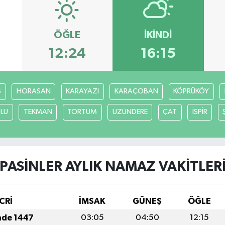
ÖĞLE
İKINDI
12:24
16:15
S
HORASAN
KARAYAZI
KARAÇOBAN
KÖPRÜKÖY
LU
TEKMAN
TORTUM
UZUNDERE
ÇAT
İSPİR
PASİNLER AYLIK NAMAZ VAKITLER
CRİ
İMSAK
GÜNEŞ
ÖĞLE
ade 1447
03:05
04:50
12:15