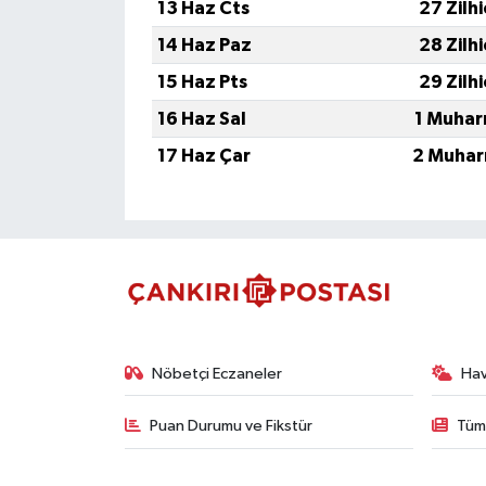
13 Haz Cts
27 Zilh
14 Haz Paz
28 Zilh
15 Haz Pts
29 Zilh
16 Haz Sal
1 Muhar
17 Haz Çar
2 Muhar
Nöbetçi Eczaneler
Ha
Puan Durumu ve Fikstür
Tüm