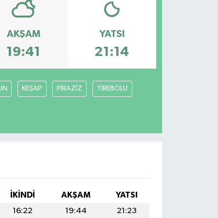
AKŞAM
YATSI
19:41
21:14
UN
KEŞAP
PİRAZİZ
TİREBOLU
İKINDI
AKŞAM
YATSI
16:22
19:44
21:23