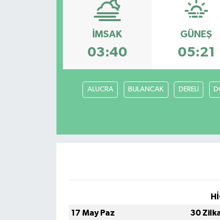
ÇEVRE
İMSAK
GÜNEŞ
İLÇELER
03:40
05:21
RESMİ İLANLAR
ALUCRA
BULANCAK
DERELİ
D
KÜLTÜR
TURİZM
MAGAZİN
VEFAT
BİLİM&TEKNOLOJİ
Hİ
17 May Paz
30 Zilk
BÖLGE