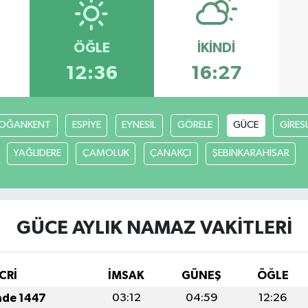
ÖĞLE
İKINDI
12:36
16:27
OĞANKENT
ESPİYE
EYNESİL
GÖRELE
GÜCE
GİRES
YAĞLIDERE
ÇAMOLUK
ÇANAKÇI
ŞEBİNKARAHİSAR
GÜCE AYLIK NAMAZ VAKITLERI
CRİ
İMSAK
GÜNEŞ
ÖĞLE
ade 1447
03:12
04:59
12:26