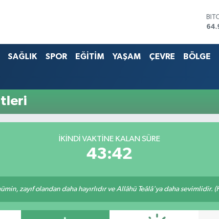
BIT
64.
DO
47,
SAĞLIK
SPOR
EĞİTİM
YAŞAM
ÇEVRE
BÖLGE
EU
55,
STE
64,
G.A
tleri
666
BİS
13.
İKINDI VAKTİNE KALAN SÜRE
43:42
min, zayıf olandan daha hayırlıdır ve Allâhü Teâlâ'ya daha sevimlidir. (H