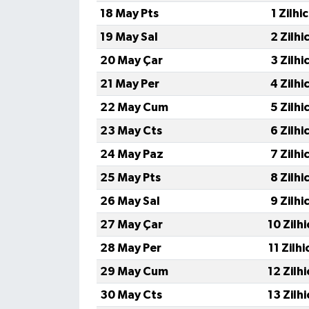
18 May Pts
1 Zilhi
TÜRKİYE
19 May Sal
2 Zilhi
20 May Çar
3 Zilhi
DÜNYA
21 May Per
4 Zilhi
22 May Cum
5 Zilhi
23 May Cts
6 Zilhi
24 May Paz
7 Zilhi
25 May Pts
8 Zilhi
26 May Sal
9 Zilhi
27 May Çar
10 Zilh
28 May Per
11 Zilh
29 May Cum
12 Zilh
30 May Cts
13 Zilh