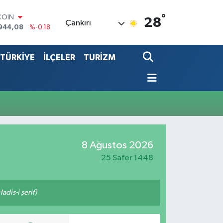
°
COIN
28
Çankırı
944,08
%-0.18
LAR
7436
%0.18
TÜRKİYE
İLÇELER
TURİZM
RO
2510
%0.32
RLİN
4811
%0.38
LTIN
0.55
%0.03
T100
779
%-14
8 Ağustos 2026
25 Safer 1448
adis-i şerif)