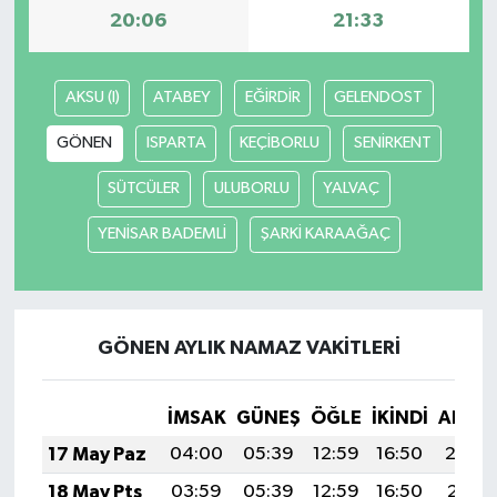
20:06
21:33
TÜRKİYE
AKSU (I)
ATABEY
EĞİRDİR
GELENDOST
DÜNYA
GÖNEN
ISPARTA
KEÇİBORLU
SENİRKENT
SÜTCÜLER
ULUBORLU
YALVAÇ
YENİSAR BADEMLİ
ŞARKİ KARAAĞAÇ
GÖNEN AYLIK NAMAZ VAKITLERI
İMSAK
GÜNEŞ
ÖĞLE
İKINDI
AKŞA
17 May Paz
04:00
05:39
12:59
16:50
20:0
18 May Pts
03:59
05:39
12:59
16:50
20:10