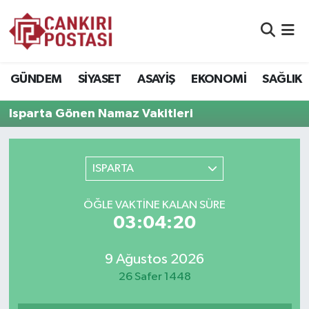
GÜNDEM
Nöbetçi Eczaneler
GÜNDEM
SİYASET
ASAYİŞ
EKONOMİ
SAĞLIK
SİYASET
Hava Durumu
Isparta Gönen Namaz Vakitleri
ASAYİŞ
Namaz Vakitleri
EKONOMİ
Trafik Durumu
ISPARTA
SAĞLIK
Süper Lig Puan Durumu ve Fikstür
ÖĞLE VAKTİNE KALAN SÜRE
03:04:20
SPOR
Tüm Manşetler
9 Ağustos 2026
EĞİTİM
Son Dakika Haberleri
26 Safer 1448
YAŞAM
Haber Arşivi