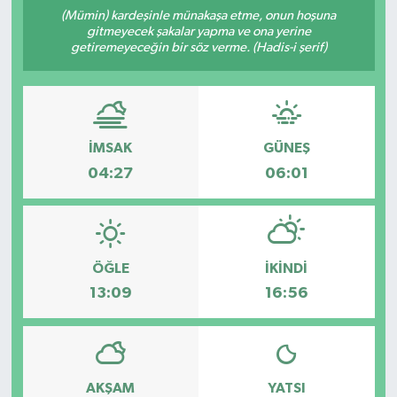
(Mümin) kardeşinle münakaşa etme, onun hoşuna
ÇEVRE
gitmeyecek şakalar yapma ve ona yerine
getiremeyeceğin bir söz verme. (Hadis-i şerif)
İLÇELER
RESMİ İLANLAR
İMSAK
GÜNEŞ
KÜLTÜR
04:27
06:01
TURİZM
MAGAZİN
ÖĞLE
İKINDI
13:09
16:56
VEFAT
BİLİM&TEKNOLOJİ
AKŞAM
YATSI
BÖLGE