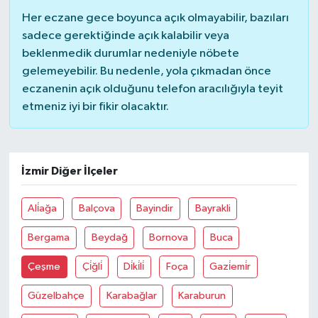
Her eczane gece boyunca açık olmayabilir, bazıları
TÜRKİYE
sadece gerektiğinde açık kalabilir veya
beklenmedik durumlar nedeniyle nöbete
DÜNYA
gelemeyebilir. Bu nedenle, yola çıkmadan önce
eczanenin açık olduğunu telefon aracılığıyla teyit
etmeniz iyi bir fikir olacaktır.
İzmir Diğer İlçeler
Ali̇ağa
Balçova
Bayindir
Bayrakli
Bergama
Beydağ
Bornova
Buca
Çeşme
Çi̇ğli̇
Di̇ki̇li̇
Foça
Gazi̇emi̇r
Güzelbahçe
Karabağlar
Karaburun