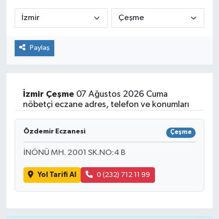
ÇEVRE
İLÇELER
Paylaş
RESMİ İLANLAR
KÜLTÜR
İzmir
Çeşme
07 Ağustos 2026 Cuma
nöbetçi eczane adres, telefon ve konumları
TURİZM
Özdemir Eczanesi
Çeşme
MAGAZİN
İNÖNÜ MH. 2001 SK.NO:4 B
VEFAT
Yol Tarifi Al
0 (232) 712 11 99
BİLİM&TEKNOLOJİ
BÖLGE