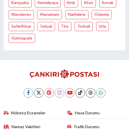
Karşiyaka
Kemalpaşa
Kinik
Ki̇raz
Konak
Menderes
Menemen
Narlidere
Ödemi̇ş
Seferi̇hi̇sar
Selçuk
Ti̇re
Torbali
Urla
Gümüşpala
Nöbetçi Eczaneler
Hava Durumu
Namaz Vakitleri
Trafik Durumu