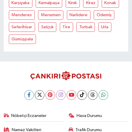
Karşiyaka
Kemalpaşa
Kinik
Ki̇raz
Konak
Menderes
Menemen
Narlidere
Ödemi̇ş
Seferi̇hi̇sar
Selçuk
Ti̇re
Torbali
Urla
Gümüşpala
Nöbetçi Eczaneler
Hava Durumu
Namaz Vakitleri
Trafik Durumu