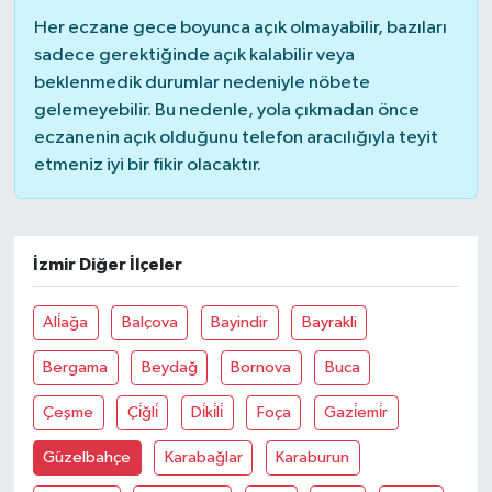
Her eczane gece boyunca açık olmayabilir, bazıları
TÜRKİYE
sadece gerektiğinde açık kalabilir veya
beklenmedik durumlar nedeniyle nöbete
DÜNYA
gelemeyebilir. Bu nedenle, yola çıkmadan önce
eczanenin açık olduğunu telefon aracılığıyla teyit
etmeniz iyi bir fikir olacaktır.
İzmir Diğer İlçeler
Ali̇ağa
Balçova
Bayindir
Bayrakli
Bergama
Beydağ
Bornova
Buca
Çeşme
Çi̇ğli̇
Di̇ki̇li̇
Foça
Gazi̇emi̇r
Güzelbahçe
Karabağlar
Karaburun