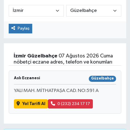
ÇEVRE
İLÇELER
Paylaş
RESMİ İLANLAR
KÜLTÜR
İzmir
Güzelbahçe
07 Ağustos 2026 Cuma
nöbetçi eczane adres, telefon ve konumları
TURİZM
Aslı Eczanesi
Güzelbahçe
MAGAZİN
YALI MAH. MİTHATPAŞA CAD. NO:591 A
VEFAT
Yol Tarifi Al
0 (232) 234 17 17
BİLİM&TEKNOLOJİ
BÖLGE