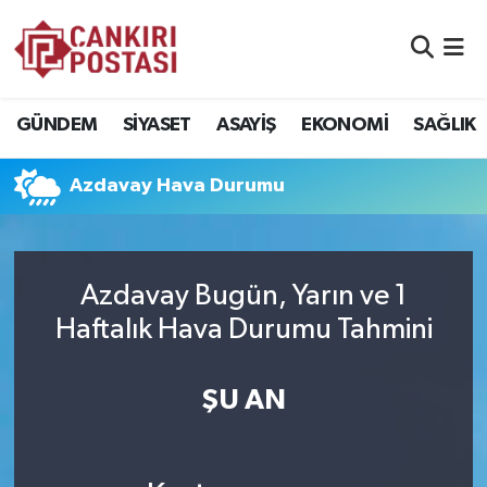
GÜNDEM
Nöbetçi Eczaneler
GÜNDEM
SİYASET
ASAYİŞ
EKONOMİ
SAĞLIK
SİYASET
Hava Durumu
Azdavay Hava Durumu
ASAYİŞ
Namaz Vakitleri
EKONOMİ
Trafik Durumu
Azdavay Bugün, Yarın ve 1
SAĞLIK
Süper Lig Puan Durumu ve Fikstür
Haftalık Hava Durumu Tahmini
SPOR
Tüm Manşetler
ŞU AN
EĞİTİM
Son Dakika Haberleri
YAŞAM
Haber Arşivi