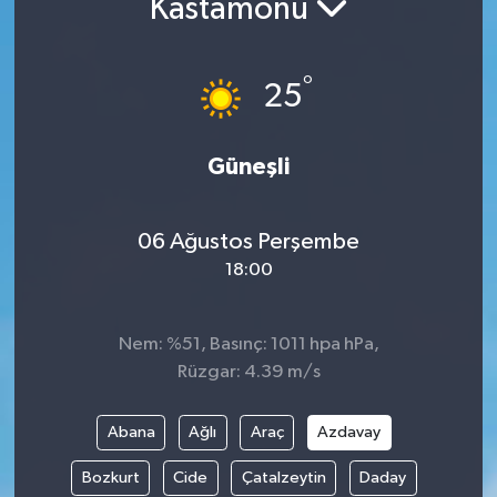
Kastamonu
ÇEVRE
°
25
İLÇELER
RESMİ İLANLAR
Güneşli
KÜLTÜR
06 Ağustos Perşembe
TURİZM
18:00
MAGAZİN
Nem: %51, Basınç: 1011 hpa hPa,
Rüzgar: 4.39 m/s
VEFAT
Abana
Ağlı
Araç
Azdavay
BİLİM&TEKNOLOJİ
Bozkurt
Cide
Çatalzeytin
Daday
BÖLGE