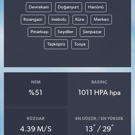
Devrekani
Doğanyurt
Hanönü
TÜRKİYE
İhsangazi
İnebolu
Küre
Merkez
DÜNYA
Pınarbaşı
Seydiler
Şenpazar
Taşköprü
Tosya
NEM
BASINÇ
%51
1011 HPA
hpa
RÜZGAR
EN DÜŞÜK / EN YÜKSEK
°
°
4.39 M/S
13
/ 29