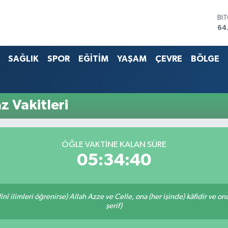
BI
64
DO
47
SAĞLIK
SPOR
EĞİTİM
YAŞAM
ÇEVRE
BÖLGE
EU
55
ST
64
G.
 Vakitleri
65
Bİ
13
ÖĞLE VAKTİNE KALAN SÜRE
05:34:40
î ilimleri öğrenirse) Allah Azze ve Celle, ona (her işinde) kâfidir ve on
şerif)