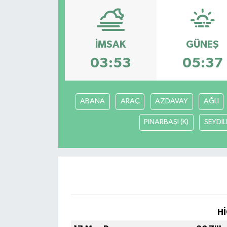
ÇEVRE
İLÇELER
İMSAK
GÜNEŞ
03:53
05:37
RESMİ İLANLAR
KÜLTÜR
ABANA
ARAÇ
AZDAVAY
AĞLI
TURİZM
PINARBAŞI (K)
SEYDİL
MAGAZİN
VEFAT
BİLİM&TEKNOLOJİ
Hİ
BÖLGE