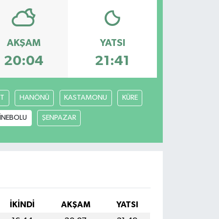
AKŞAM
YATSI
20:04
21:41
T
HANÖNÜ
KASTAMONU
KÜRE
İNEBOLU
ŞENPAZAR
İKINDI
AKŞAM
YATSI