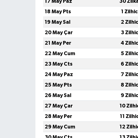
17 May Paz
30 Zilk
18 May Pts
1 Zilhi
TÜRKİYE
19 May Sal
2 Zilhi
DÜNYA
20 May Çar
3 Zilhi
21 May Per
4 Zilhi
22 May Cum
5 Zilhi
23 May Cts
6 Zilhi
24 May Paz
7 Zilhi
25 May Pts
8 Zilhi
26 May Sal
9 Zilhi
27 May Çar
10 Zilh
28 May Per
11 Zilh
29 May Cum
12 Zilh
30 May Cts
13 Zilh