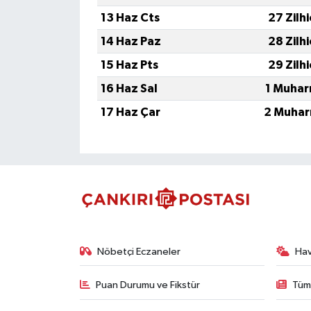
13 Haz Cts
27 Zilh
14 Haz Paz
28 Zilh
15 Haz Pts
29 Zilh
16 Haz Sal
1 Muhar
17 Haz Çar
2 Muhar
Nöbetçi Eczaneler
Ha
Puan Durumu ve Fikstür
Tüm