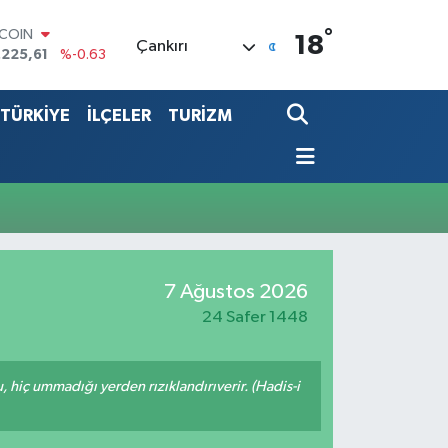
°
TCOIN
18
Çankırı
.225,61
%-0.63
LAR
,7143
%0.16
TÜRKİYE
İLÇELER
TURİZM
RO
,0317
%-0.02
ERLİN
,2463
%0.07
ALTIN
10.40
%0.45
ST100
.799
%70
7 Ağustos 2026
24 Safer 1448
u, hiç ummadığı yerden rızıklandırıverir. (Hadis-i