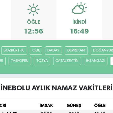
ÖĞLE
İKINDI
12:56
16:49
BOZKURT (K)
CİDE
DADAY
DEVREKANİ
DOĞANYUR
ER
TAŞKÖPRÜ
TOSYA
ÇATALZEYTİN
İHSANGAZİ
İNEBOLU AYLIK NAMAZ VAKITLERI
CRİ
İMSAK
GÜNEŞ
ÖĞLE