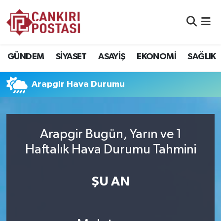
GÜNDEM
Nöbetçi Eczaneler
GÜNDEM
SİYASET
ASAYİŞ
EKONOMİ
SAĞLIK
SİYASET
Hava Durumu
Arapgir Hava Durumu
ASAYİŞ
Namaz Vakitleri
EKONOMİ
Trafik Durumu
Arapgir Bugün, Yarın ve 1
SAĞLIK
Süper Lig Puan Durumu ve Fikstür
Haftalık Hava Durumu Tahmini
SPOR
Tüm Manşetler
ŞU AN
EĞİTİM
Son Dakika Haberleri
YAŞAM
Haber Arşivi