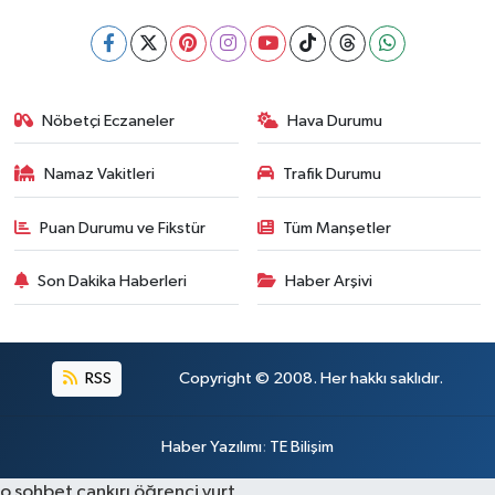
Nöbetçi Eczaneler
Hava Durumu
Namaz Vakitleri
Trafik Durumu
Puan Durumu ve Fikstür
Tüm Manşetler
Son Dakika Haberleri
Haber Arşivi
RSS
Copyright © 2008. Her hakkı saklıdır.
Haber Yazılımı
:
TE Bilişim
o sohbet
çankırı öğrenci yurt