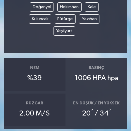
Doğanyol
Hekimhan
Kale
TÜRKİYE
Kuluncak
Pütürge
Yazıhan
DÜNYA
Yeşilyurt
NEM
BASINÇ
%39
1006 HPA
hpa
RÜZGAR
EN DÜŞÜK / EN YÜKSEK
°
°
2.00 M/S
20
/ 34