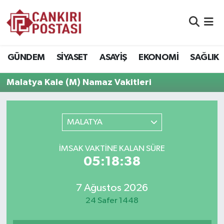
GÜNDEM
Nöbetçi Eczaneler
GÜNDEM
SİYASET
ASAYİŞ
EKONOMİ
SAĞLIK
SİYASET
Hava Durumu
Malatya Kale (M) Namaz Vakitleri
ASAYİŞ
Namaz Vakitleri
EKONOMİ
Trafik Durumu
MALATYA
SAĞLIK
Süper Lig Puan Durumu ve Fikstür
İMSAK VAKTİNE KALAN SÜRE
05:18:38
SPOR
Tüm Manşetler
7 Ağustos 2026
EĞİTİM
Son Dakika Haberleri
24 Safer 1448
YAŞAM
Haber Arşivi