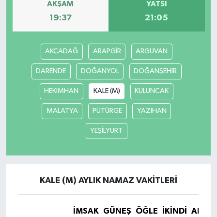
AKŞAM
YATSI
19:37
21:05
TÜRKİYE
DÜNYA
AKÇADAĞ
ARAPGİR
ARGUVAN
DARENDE
DOĞANYOL
DOĞANŞEHİR
HEKİMHAN
KALE (M)
KULUNCAK
MALATYA
PÜTÜRGE
YAZIHAN
YEŞİLYURT
KALE (M) AYLIK NAMAZ VAKITLERI
İMSAK
GÜNEŞ
ÖĞLE
İKINDI
AKŞA