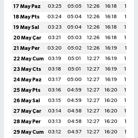
17 May Paz
03:25
05:05
12:26
16:18
19:37
18 May Pts
03:24
05:04
12:26
16:18
19:38
19 May Sal
03:23
05:04
12:26
16:18
19:39
20 May Çar
03:21
05:03
12:26
16:18
19:40
21 May Per
03:20
05:02
12:26
16:19
19:41
22 May Cum
03:19
05:01
12:27
16:19
19:42
23 May Cts
03:18
05:01
12:27
16:19
19:43
24 May Paz
03:17
05:00
12:27
16:19
19:43
25 May Pts
03:16
04:59
12:27
16:20
19:44
26 May Sal
03:15
04:59
12:27
16:20
19:45
27 May Çar
03:14
04:58
12:27
16:20
19:46
28 May Per
03:13
04:58
12:27
16:20
19:47
29 May Cum
03:12
04:57
12:27
16:20
19:47