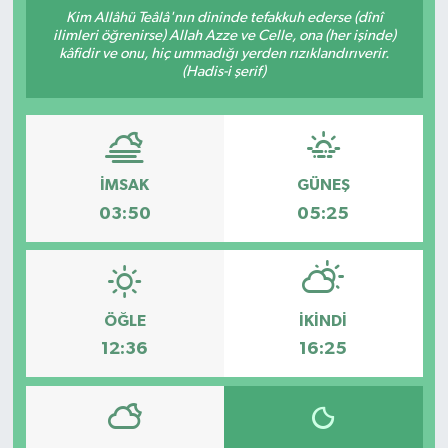
Kim Allâhü Teâlâ'nın dininde tefakkuh ederse (dînî
ÇEVRE
ilimleri öğrenirse) Allah Azze ve Celle, ona (her işinde)
kâfidir ve onu, hiç ummadığı yerden rızıklandırıverir.
(Hadis-i şerif)
İLÇELER
RESMİ İLANLAR
İMSAK
GÜNEŞ
KÜLTÜR
03:50
05:25
TURİZM
MAGAZİN
ÖĞLE
İKINDI
VEFAT
12:36
16:25
BİLİM&TEKNOLOJİ
BÖLGE