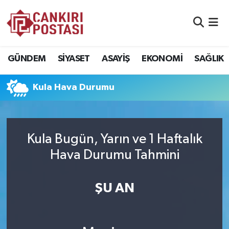
GÜNDEM
Nöbetçi Eczaneler
GÜNDEM
SİYASET
ASAYİŞ
EKONOMİ
SAĞLIK
SİYASET
Hava Durumu
Kula Hava Durumu
ASAYİŞ
Namaz Vakitleri
EKONOMİ
Trafik Durumu
Kula Bugün, Yarın ve 1 Haftalık
SAĞLIK
Süper Lig Puan Durumu ve Fikstür
Hava Durumu Tahmini
SPOR
Tüm Manşetler
ŞU AN
EĞİTİM
Son Dakika Haberleri
YAŞAM
Haber Arşivi