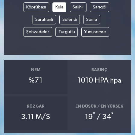
Köprübaşı
Kula
Salihli
Sarıgöl
TÜRKİYE
Saruhanlı
Selendi
Soma
DÜNYA
Şehzadeler
Turgutlu
Yunusemre
NEM
BASINÇ
%71
1010 HPA
hpa
RÜZGAR
EN DÜŞÜK / EN YÜKSEK
°
°
3.11 M/S
19
/ 34