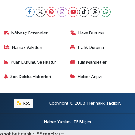
Nöbetçi Eczaneler
Hava Durumu
Namaz Vakitleri
Trafik Durumu
Puan Durumu ve Fikstür
Tüm Manşetler
Son Dakika Haberleri
Haber Arşivi
RSS
Copyright © 2008. Her hakkı saklıdır.
Haber Yazılımı
:
TE Bilişim
o sohbet
çankırı öğrenci yurt