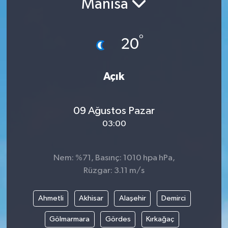
Manisa
ÇEVRE
°
20
İLÇELER
RESMİ İLANLAR
Açık
KÜLTÜR
09 Ağustos Pazar
TURİZM
03:00
MAGAZİN
Nem: %71, Basınç: 1010 hpa hPa,
Rüzgar: 3.11 m/s
VEFAT
Ahmetli
Akhisar
Alaşehir
Demirci
BİLİM&TEKNOLOJİ
Gölmarmara
Gördes
Kırkağaç
BÖLGE