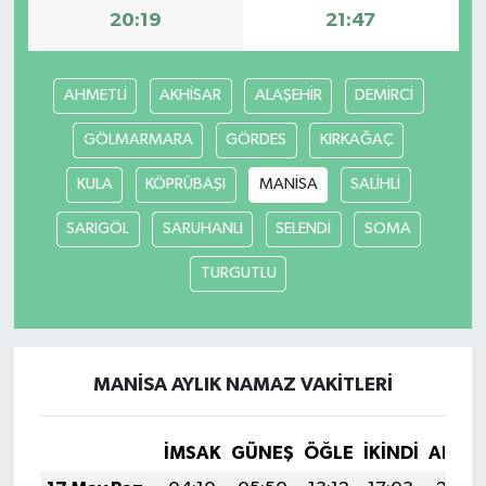
20:19
21:47
TÜRKİYE
AHMETLİ
AKHİSAR
ALAŞEHİR
DEMİRCİ
DÜNYA
GÖLMARMARA
GÖRDES
KIRKAĞAÇ
KULA
KÖPRÜBAŞI
MANİSA
SALİHLİ
SARIGÖL
SARUHANLI
SELENDİ
SOMA
TURGUTLU
MANİSA AYLIK NAMAZ VAKITLERI
İMSAK
GÜNEŞ
ÖĞLE
İKINDI
AKŞA