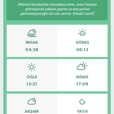
(Mümin) kardeşinle münakaşa etme, onun hoşuna
ÇEVRE
gitmeyecek şakalar yapma ve ona yerine
getiremeyeceğin bir söz verme. (Hadis-i şerif)
İLÇELER
RESMİ İLANLAR
İMSAK
GÜNEŞ
KÜLTÜR
04:38
06:13
TURİZM
MAGAZİN
ÖĞLE
İKINDI
13:21
17:09
VEFAT
BİLİM&TEKNOLOJİ
AKŞAM
YATSI
BÖLGE