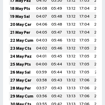
17 May Paz
04:10
05:50
13:12
17:03
20:23
18 May Pts
04:08
05:49
13:12
17:04
20:24
19 May Sal
04:07
05:48
13:12
17:04
20:25
20 May Çar
04:06
05:48
13:12
17:04
20:26
21 May Per
04:05
05:47
13:12
17:04
20:27
22 May Cum
04:03
05:46
13:12
17:05
20:28
23 May Cts
04:02
05:46
13:12
17:05
20:28
24 May Paz
04:01
05:45
13:12
17:05
20:29
25 May Pts
04:00
05:44
13:12
17:05
20:30
26 May Sal
03:59
05:44
13:12
17:05
20:31
27 May Çar
03:58
05:43
13:12
17:06
20:32
28 May Per
03:57
05:43
13:13
17:06
20:32
29 May Cum
03:56
05:42
13:13
17:06
20:33
30 May Cts
03:55
05:42
13:13
17:06
20:34