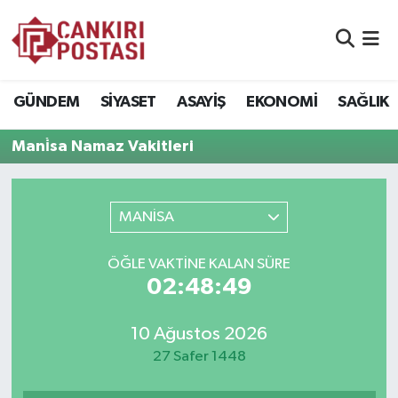
GÜNDEM
Nöbetçi Eczaneler
GÜNDEM
SİYASET
ASAYİŞ
EKONOMİ
SAĞLIK
SİYASET
Hava Durumu
Mani̇sa Namaz Vakitleri
ASAYİŞ
Namaz Vakitleri
EKONOMİ
Trafik Durumu
MANİSA
SAĞLIK
Süper Lig Puan Durumu ve Fikstür
ÖĞLE VAKTİNE KALAN SÜRE
02:48:49
SPOR
Tüm Manşetler
10 Ağustos 2026
EĞİTİM
Son Dakika Haberleri
27 Safer 1448
YAŞAM
Haber Arşivi