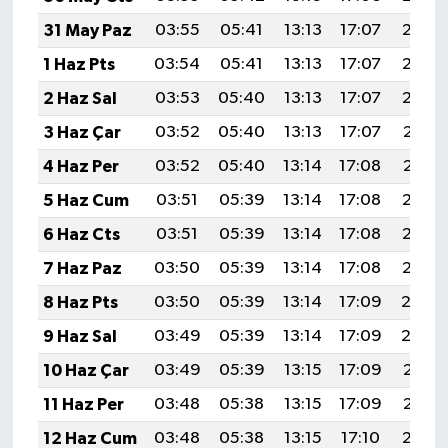
31 May Paz
03:55
05:41
13:13
17:07
20:35
1 Haz Pts
03:54
05:41
13:13
17:07
20:35
2 Haz Sal
03:53
05:40
13:13
17:07
20:36
3 Haz Çar
03:52
05:40
13:13
17:07
20:37
4 Haz Per
03:52
05:40
13:14
17:08
20:37
5 Haz Cum
03:51
05:39
13:14
17:08
20:38
6 Haz Cts
03:51
05:39
13:14
17:08
20:39
7 Haz Paz
03:50
05:39
13:14
17:08
20:39
8 Haz Pts
03:50
05:39
13:14
17:09
20:4
9 Haz Sal
03:49
05:39
13:14
17:09
20:4
10 Haz Çar
03:49
05:39
13:15
17:09
20:41
11 Haz Per
03:48
05:38
13:15
17:09
20:41
12 Haz Cum
03:48
05:38
13:15
17:10
20:42