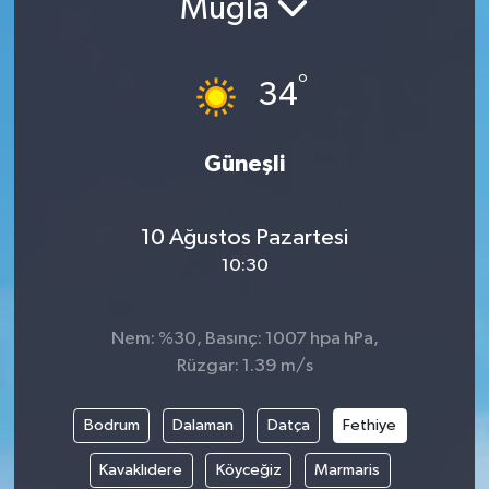
Muğla
ÇEVRE
°
34
İLÇELER
RESMİ İLANLAR
Güneşli
KÜLTÜR
10 Ağustos Pazartesi
TURİZM
10:30
MAGAZİN
Nem: %30, Basınç: 1007 hpa hPa,
Rüzgar: 1.39 m/s
VEFAT
Bodrum
Dalaman
Datça
Fethiye
BİLİM&TEKNOLOJİ
Kavaklıdere
Köyceğiz
Marmaris
BÖLGE