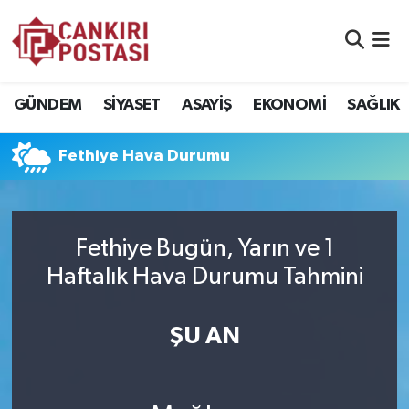
GÜNDEM
Nöbetçi Eczaneler
GÜNDEM
SİYASET
ASAYİŞ
EKONOMİ
SAĞLIK
SİYASET
Hava Durumu
Fethiye Hava Durumu
ASAYİŞ
Namaz Vakitleri
EKONOMİ
Trafik Durumu
Fethiye Bugün, Yarın ve 1
SAĞLIK
Süper Lig Puan Durumu ve Fikstür
Haftalık Hava Durumu Tahmini
SPOR
Tüm Manşetler
ŞU AN
EĞİTİM
Son Dakika Haberleri
YAŞAM
Haber Arşivi