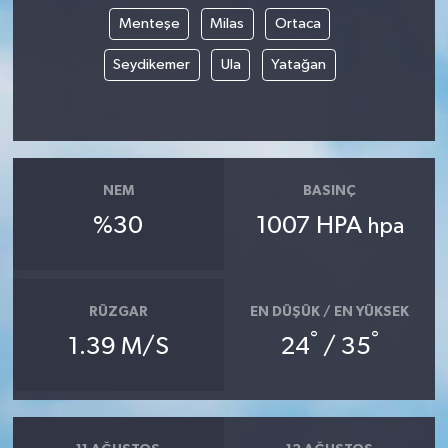
Menteşe
Milas
Ortaca
TÜRKİYE
Seydikemer
Ula
Yatağan
DÜNYA
NEM
BASINÇ
%30
1007 HPA
hpa
RÜZGAR
EN DÜŞÜK / EN YÜKSEK
°
°
1.39 M/S
24
/ 35