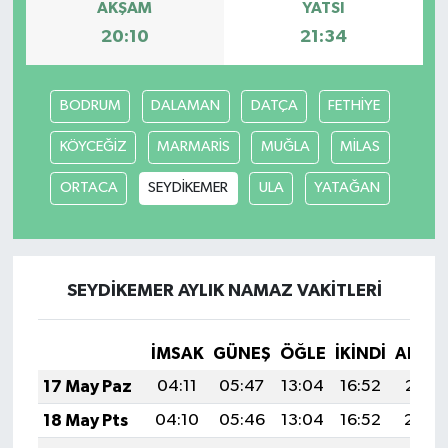
AKŞAM
YATSI
20:10
21:34
TÜRKİYE
DÜNYA
BODRUM
DALAMAN
DATÇA
FETHİYE
KÖYCEĞİZ
MARMARİS
MUĞLA
MİLAS
ORTACA
SEYDİKEMER
ULA
YATAĞAN
SEYDİKEMER AYLIK NAMAZ VAKITLERI
İMSAK
GÜNEŞ
ÖĞLE
İKINDI
AKŞA
17 May Paz
04:11
05:47
13:04
16:52
20:11
18 May Pts
04:10
05:46
13:04
16:52
20:12