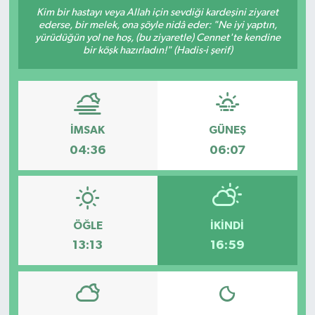
Kim bir hastayı veya Allah için sevdiği kardeşini ziyaret
ÇEVRE
ederse, bir melek, ona şöyle nidâ eder: "Ne iyi yaptın,
yürüdüğün yol ne hoş, (bu ziyaretle) Cennet'te kendine
bir köşk hazırladın!" (Hadis-i şerif)
İLÇELER
RESMİ İLANLAR
İMSAK
GÜNEŞ
KÜLTÜR
04:36
06:07
TURİZM
MAGAZİN
ÖĞLE
İKINDI
VEFAT
13:13
16:59
BİLİM&TEKNOLOJİ
BÖLGE