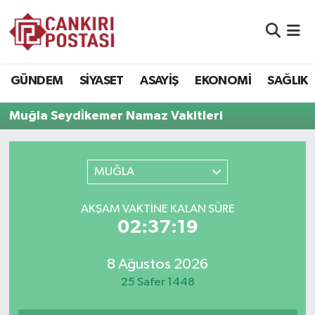
GÜNDEM
Nöbetçi Eczaneler
GÜNDEM
SİYASET
ASAYİŞ
EKONOMİ
SAĞLIK
SİYASET
Hava Durumu
Muğla Seydi̇kemer Namaz Vakitleri
ASAYİŞ
Namaz Vakitleri
EKONOMİ
Trafik Durumu
MUĞLA
SAĞLIK
Süper Lig Puan Durumu ve Fikstür
AKŞAM VAKTİNE KALAN SÜRE
02:37:19
SPOR
Tüm Manşetler
8 Ağustos 2026
EĞİTİM
Son Dakika Haberleri
25 Safer 1448
YAŞAM
Haber Arşivi