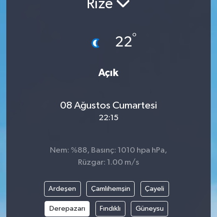
Rize
ÇEVRE
°
22
İLÇELER
RESMİ İLANLAR
Açık
KÜLTÜR
08 Ağustos Cumartesi
TURİZM
22:15
MAGAZİN
Nem: %88, Basınç: 1010 hpa hPa,
Rüzgar: 1.00 m/s
VEFAT
Ardeşen
Çamlıhemşin
Çayeli
BİLİM&TEKNOLOJİ
Derepazarı
Fındıklı
Güneysu
BÖLGE