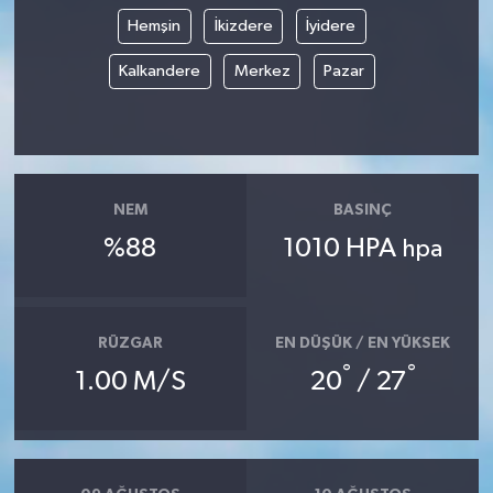
Hemşin
İkizdere
İyidere
TÜRKİYE
Kalkandere
Merkez
Pazar
DÜNYA
NEM
BASINÇ
%88
1010 HPA
hpa
RÜZGAR
EN DÜŞÜK / EN YÜKSEK
°
°
1.00 M/S
20
/ 27