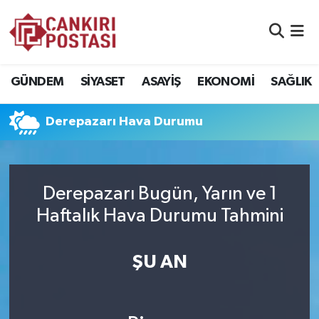
GÜNDEM
Nöbetçi Eczaneler
GÜNDEM
SİYASET
ASAYİŞ
EKONOMİ
SAĞLIK
SİYASET
Hava Durumu
Derepazarı Hava Durumu
ASAYİŞ
Namaz Vakitleri
EKONOMİ
Trafik Durumu
Derepazarı Bugün, Yarın ve 1
SAĞLIK
Süper Lig Puan Durumu ve Fikstür
Haftalık Hava Durumu Tahmini
SPOR
Tüm Manşetler
ŞU AN
EĞİTİM
Son Dakika Haberleri
YAŞAM
Haber Arşivi