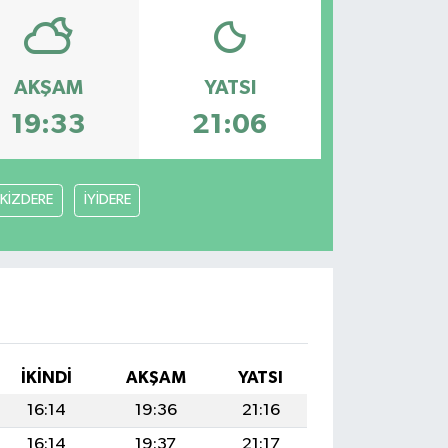
AKŞAM
YATSI
19:33
21:06
İKİZDERE
İYİDERE
İKINDI
AKŞAM
YATSI
16:14
19:36
21:16
16:14
19:37
21:17