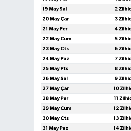
19 May Sal
2 Zilhi
TÜRKİYE
20 May Çar
3 Zilhi
DÜNYA
21 May Per
4 Zilhi
22 May Cum
5 Zilhi
23 May Cts
6 Zilhi
24 May Paz
7 Zilhi
25 May Pts
8 Zilhi
26 May Sal
9 Zilhi
27 May Çar
10 Zilh
28 May Per
11 Zilh
29 May Cum
12 Zilh
30 May Cts
13 Zilh
31 May Paz
14 Zilh