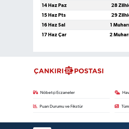
14 Haz Paz
28 Zilh
15 Haz Pts
29 Zilh
16 Haz Sal
1 Muhar
17 Haz Çar
2 Muhar
Nöbetçi Eczaneler
Ha
Puan Durumu ve Fikstür
Tüm