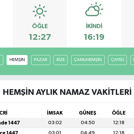
ÖĞLE
İKINDI
12:27
16:19
I
HEMŞİN
PAZAR
RİZE
ÇAMLIHEMŞİN
ÇAYELİ
HEMŞİN AYLIK NAMAZ VAKITLERI
CRİ
İMSAK
GÜNEŞ
ÖĞLE
ade 1447
03:02
04:50
12:18
cce 1447
03:01
04:49
12:18