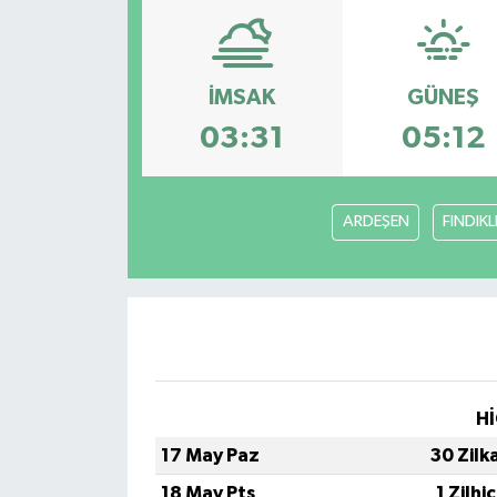
ÇEVRE
İLÇELER
İMSAK
GÜNEŞ
03:31
05:12
RESMİ İLANLAR
KÜLTÜR
ARDEŞEN
FINDIKL
TURİZM
MAGAZİN
VEFAT
Hİ
BİLİM&TEKNOLOJİ
17 May Paz
30 Zilk
BÖLGE
18 May Pts
1 Zilhi