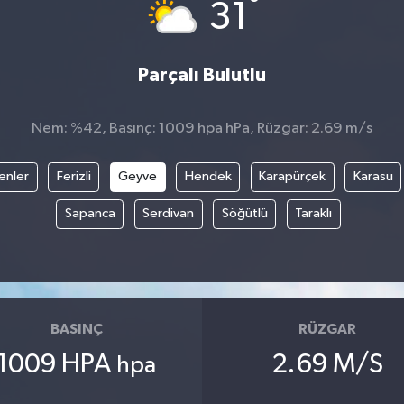
°
31
Parçalı Bulutlu
Nem: %42, Basınç: 1009 hpa hPa, Rüzgar: 2.69 m/s
enler
Ferizli
Geyve
Hendek
Karapürçek
Karasu
Sapanca
Serdivan
Söğütlü
Taraklı
BASINÇ
RÜZGAR
1009 HPA
2.69 M/S
hpa