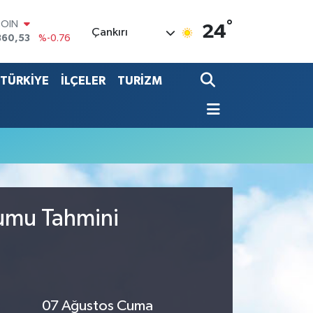
°
COIN
24
Çankırı
360,53
%-0.76
LAR
7069
%0.17
TÜRKİYE
İLÇELER
TURİZM
RO
0265
%0.01
RLİN
1897
%0.02
LTIN
4.81
%1.44
T100
887
%64
rumu Tahmini
07 Ağustos Cuma