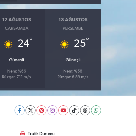
12 AĞUSTOS
13 AĞUSTOS
ÇARŞAMBA
PERŞEMBE
°
°
24
25
Güneşli
Güneşli
Nem: %66
Nem: %58
Rüzgar: 7.11 m/s
Rüzgar: 6.89 m/s
Trafik Durumu