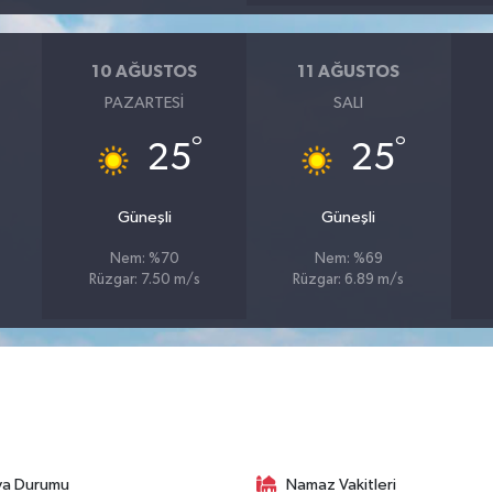
10 AĞUSTOS
11 AĞUSTOS
PAZARTESI
SALI
°
°
25
25
Güneşli
Güneşli
Nem: %70
Nem: %69
Rüzgar: 7.50 m/s
Rüzgar: 6.89 m/s
va Durumu
Namaz Vakitleri