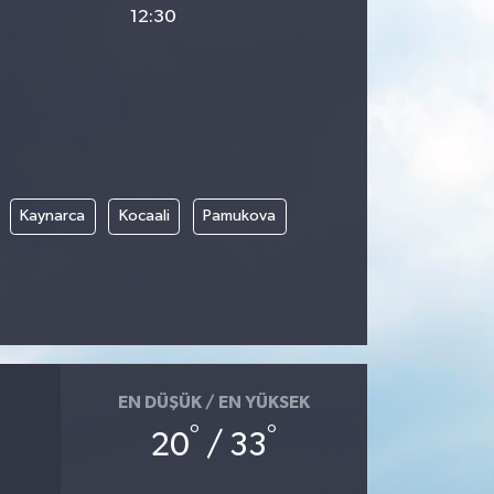
12:30
Kaynarca
Kocaali
Pamukova
EN DÜŞÜK / EN YÜKSEK
°
°
20
/ 33