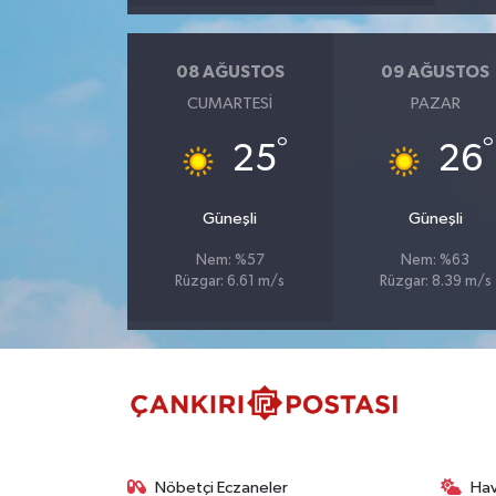
TÜRKİYE
08 AĞUSTOS
09 AĞUSTOS
CUMARTESI
PAZAR
DÜNYA
°
°
25
26
Güneşli
Güneşli
Nem: %57
Nem: %63
Rüzgar: 6.61 m/s
Rüzgar: 8.39 m/s
Nöbetçi Eczaneler
Ha