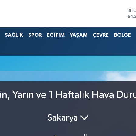
BIT
64.
DO
47,
SAĞLIK
SPOR
EĞİTİM
YAŞAM
ÇEVRE
BÖLGE
EU
55,
STE
64,
G.A
657
BİS
13.
, Yarın ve 1 Haftalık Hava Du
Sakarya