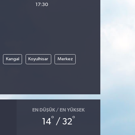
17:30
Kangal
Koyulhisar
Merkez
EN DÜŞÜK / EN YÜKSEK
°
°
14
/ 32