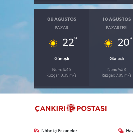
TÜRKİYE
09 AĞUSTOS
10 AĞUSTOS
PAZAR
PAZARTESI
DÜNYA
°
°
22
20
Güneşli
Güneşli
Nem: %45
Nem: %58
Rüzgar: 8.39 m/s
Rüzgar: 7.89 m/s
Nöbetçi Eczaneler
Ha