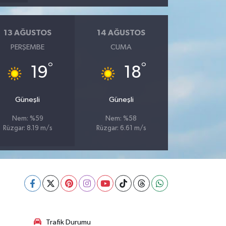
13 AĞUSTOS
14 AĞUSTOS
PERŞEMBE
CUMA
°
°
19
18
Güneşli
Güneşli
Nem: %59
Nem: %58
Rüzgar: 8.19 m/s
Rüzgar: 6.61 m/s
Trafik Durumu