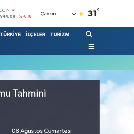
°
TCOIN
31
Çankırı
.944,08
%-0.18
LAR
,7436
%0.18
TÜRKİYE
İLÇELER
TURİZM
RO
,2510
%0.32
ERLİN
,4811
%0.38
ALTIN
60.55
%0.03
ST100
.779
%-14
umu Tahmini
08 Ağustos Cumartesi