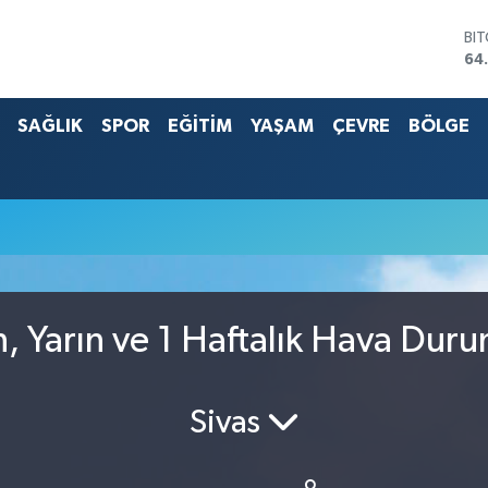
BI
64
DO
47
SAĞLIK
SPOR
EĞİTİM
YAŞAM
ÇEVRE
BÖLGE
EU
55
ST
64
G.
66
Bİ
13
, Yarın ve 1 Haftalık Hava Dur
Sivas