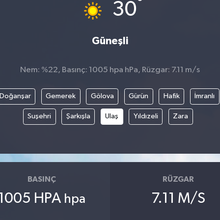
°
30
Güneşli
Nem: %22, Basınç: 1005 hpa hPa, Rüzgar: 7.11 m/s
Doğanşar
Gemerek
Gölova
Gürün
Hafik
İmranlı
Suşehri
Şarkışla
Ulaş
Yıldızeli
Zara
BASINÇ
RÜZGAR
1005 HPA
7.11 M/S
hpa