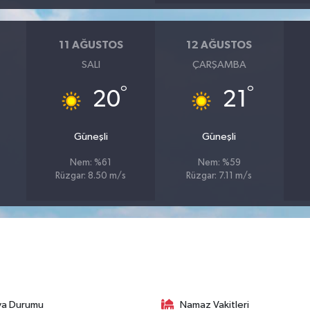
11 AĞUSTOS
12 AĞUSTOS
SALI
ÇARŞAMBA
°
°
20
21
Güneşli
Güneşli
Nem: %61
Nem: %59
Rüzgar: 8.50 m/s
Rüzgar: 7.11 m/s
va Durumu
Namaz Vakitleri