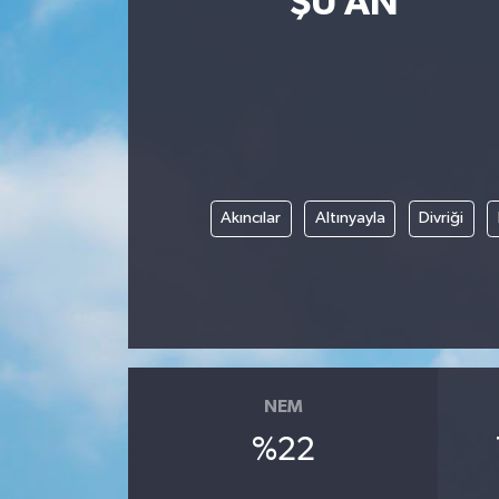
ŞU AN
ÇEVRE
İLÇELER
RESMİ İLANLAR
KÜLTÜR
Akıncılar
Altınyayla
Divriği
TURİZM
MAGAZİN
VEFAT
NEM
BİLİM&TEKNOLOJİ
%22
BÖLGE