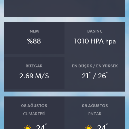
TÜRKİYE
DÜNYA
NEM
BASINÇ
%88
1010 HPA
hpa
RÜZGAR
EN DÜŞÜK / EN YÜKSEK
°
°
2.69 M/S
21
/ 26
08 AĞUSTOS
09 AĞUSTOS
CUMARTESI
PAZAR
°
°
24
24