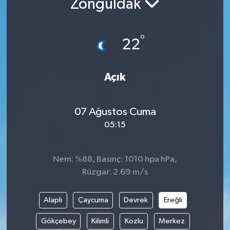
Zonguldak
ÇEVRE
°
22
İLÇELER
RESMİ İLANLAR
Açık
KÜLTÜR
07 Ağustos Cuma
TURİZM
05:15
MAGAZİN
Nem: %88, Basınç: 1010 hpa hPa,
Rüzgar: 2.69 m/s
VEFAT
Alaplı
Çaycuma
Devrek
Ereğli
BİLİM&TEKNOLOJİ
Gökçebey
Kilimli
Kozlu
Merkez
BÖLGE