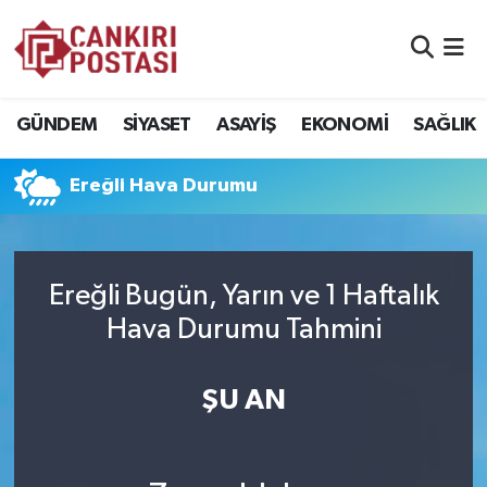
GÜNDEM
Nöbetçi Eczaneler
GÜNDEM
SİYASET
ASAYİŞ
EKONOMİ
SAĞLIK
SİYASET
Hava Durumu
Ereğli Hava Durumu
ASAYİŞ
Namaz Vakitleri
EKONOMİ
Trafik Durumu
Ereğli Bugün, Yarın ve 1 Haftalık
SAĞLIK
Süper Lig Puan Durumu ve Fikstür
Hava Durumu Tahmini
SPOR
Tüm Manşetler
ŞU AN
EĞİTİM
Son Dakika Haberleri
YAŞAM
Haber Arşivi