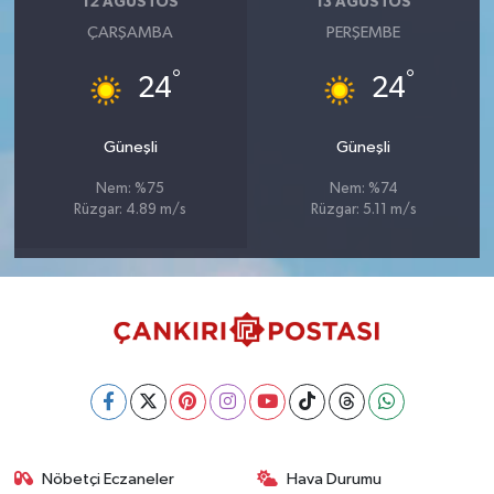
12 AĞUSTOS
13 AĞUSTOS
ÇARŞAMBA
PERŞEMBE
°
°
24
24
Güneşli
Güneşli
Nem: %75
Nem: %74
Rüzgar: 4.89 m/s
Rüzgar: 5.11 m/s
Nöbetçi Eczaneler
Hava Durumu