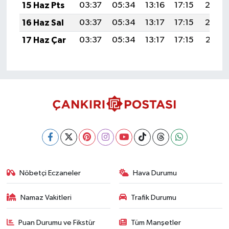
15 Haz Pts
03:37
05:34
13:16
17:15
20:4
16 Haz Sal
03:37
05:34
13:17
17:15
20:4
17 Haz Çar
03:37
05:34
13:17
17:15
20:50
Nöbetçi Eczaneler
Hava Durumu
Namaz Vakitleri
Trafik Durumu
Puan Durumu ve Fikstür
Tüm Manşetler