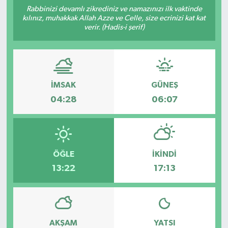
Rabbinizi devamlı zikrediniz ve namazınızı ilk vaktinde
ÇEVRE
kılınız, muhakkak Allah Azze ve Celle, size ecrinizi kat kat
verir. (Hadis-i şerif)
İLÇELER
RESMİ İLANLAR
İMSAK
GÜNEŞ
KÜLTÜR
04:28
06:07
TURİZM
MAGAZİN
ÖĞLE
İKINDI
13:22
17:13
VEFAT
BİLİM&TEKNOLOJİ
AKŞAM
YATSI
BÖLGE