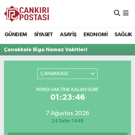
GÜNDEM
Nöbetçi Eczaneler
GÜNDEM
SİYASET
ASAYİŞ
EKONOMİ
SAĞLIK
SİYASET
Hava Durumu
Çanakkale Bi̇ga Namaz Vakitleri
ASAYİŞ
Namaz Vakitleri
EKONOMİ
Trafik Durumu
ÇANAKKALE
SAĞLIK
Süper Lig Puan Durumu ve Fikstür
İKINDI VAKTİNE KALAN SÜRE
01:23:46
SPOR
Tüm Manşetler
7 Ağustos 2026
EĞİTİM
Son Dakika Haberleri
24 Safer 1448
YAŞAM
Haber Arşivi