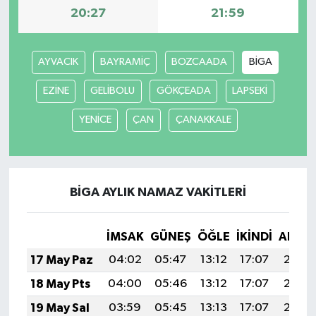
20:27
21:59
TÜRKİYE
AYVACIK
BAYRAMİÇ
BOZCAADA
BİGA
DÜNYA
EZİNE
GELİBOLU
GÖKÇEADA
LAPSEKİ
YENİCE
ÇAN
ÇANAKKALE
BİGA AYLIK NAMAZ VAKITLERI
İMSAK
GÜNEŞ
ÖĞLE
İKINDI
AKŞA
17 May Paz
04:02
05:47
13:12
17:07
20:28
18 May Pts
04:00
05:46
13:12
17:07
20:29
19 May Sal
03:59
05:45
13:13
17:07
20:30