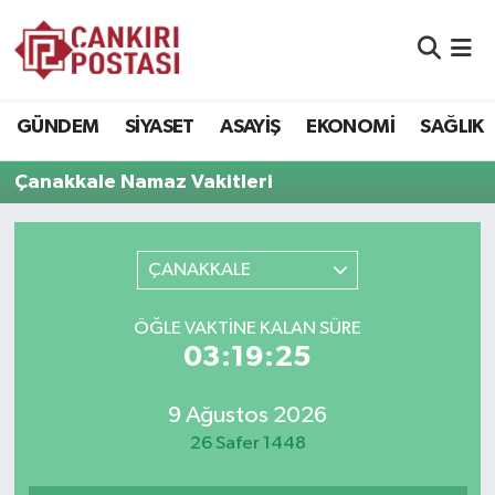
GÜNDEM
Nöbetçi Eczaneler
GÜNDEM
SİYASET
ASAYİŞ
EKONOMİ
SAĞLIK
SİYASET
Hava Durumu
Çanakkale Namaz Vakitleri
ASAYİŞ
Namaz Vakitleri
EKONOMİ
Trafik Durumu
ÇANAKKALE
SAĞLIK
Süper Lig Puan Durumu ve Fikstür
ÖĞLE VAKTİNE KALAN SÜRE
03:19:25
SPOR
Tüm Manşetler
9 Ağustos 2026
EĞİTİM
Son Dakika Haberleri
26 Safer 1448
YAŞAM
Haber Arşivi