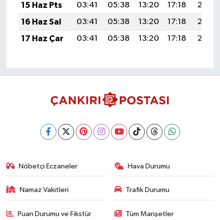
15 Haz Pts
03:41
05:38
13:20
17:18
20:52
16 Haz Sal
03:41
05:38
13:20
17:18
20:53
17 Haz Çar
03:41
05:38
13:20
17:18
20:53
Nöbetçi Eczaneler
Hava Durumu
Namaz Vakitleri
Trafik Durumu
Puan Durumu ve Fikstür
Tüm Manşetler