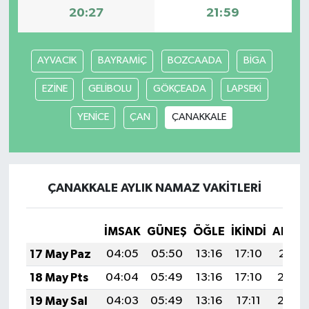
20:27
21:59
TÜRKİYE
AYVACIK
BAYRAMİÇ
BOZCAADA
BİGA
DÜNYA
EZİNE
GELİBOLU
GÖKÇEADA
LAPSEKİ
YENİCE
ÇAN
ÇANAKKALE
ÇANAKKALE AYLIK NAMAZ VAKITLERI
İMSAK
GÜNEŞ
ÖĞLE
İKINDI
AKŞA
17 May Paz
04:05
05:50
13:16
17:10
20:31
18 May Pts
04:04
05:49
13:16
17:10
20:32
19 May Sal
04:03
05:49
13:16
17:11
20:33