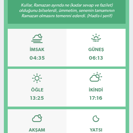
Kullar, Ramazan ayında ne (kadar sevap ve fazilet)
ÇEVRE
olduğunu bilselerdi, ümmetim, senenin tamamının
Ramazan olmasını temenni ederdi. (Hadis-i şerif)
İLÇELER
RESMİ İLANLAR
İMSAK
GÜNEŞ
KÜLTÜR
04:35
06:13
TURİZM
MAGAZİN
ÖĞLE
İKINDI
13:25
17:16
VEFAT
BİLİM&TEKNOLOJİ
AKŞAM
YATSI
BÖLGE