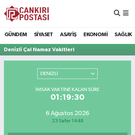
GÜNDEM
Nöbetçi Eczaneler
GÜNDEM
SİYASET
ASAYİŞ
EKONOMİ
SAĞLIK
SİYASET
Hava Durumu
Deni̇zli̇ Çal Namaz Vakitleri
ASAYİŞ
Namaz Vakitleri
EKONOMİ
Trafik Durumu
DENİZLİ
SAĞLIK
Süper Lig Puan Durumu ve Fikstür
İMSAK VAKTİNE KALAN SÜRE
01:19:30
SPOR
Tüm Manşetler
6 Ağustos 2026
EĞİTİM
Son Dakika Haberleri
23 Safer 1448
YAŞAM
Haber Arşivi