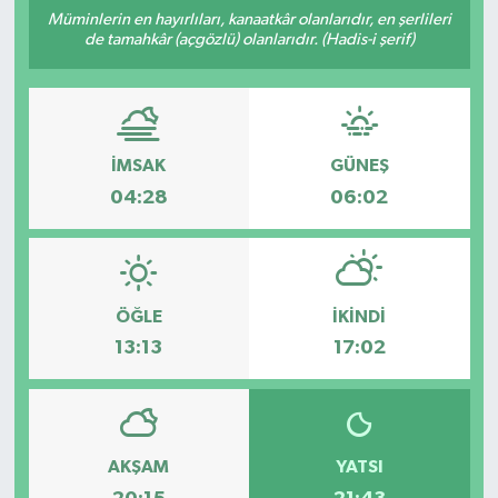
Müminlerin en hayırlıları, kanaatkâr olanlarıdır, en şerlileri
ÇEVRE
de tamahkâr (açgözlü) olanlarıdır. (Hadis-i şerif)
İLÇELER
RESMİ İLANLAR
İMSAK
GÜNEŞ
04:28
06:02
KÜLTÜR
TURİZM
ÖĞLE
İKINDI
MAGAZİN
13:13
17:02
VEFAT
BİLİM&TEKNOLOJİ
AKŞAM
YATSI
BÖLGE