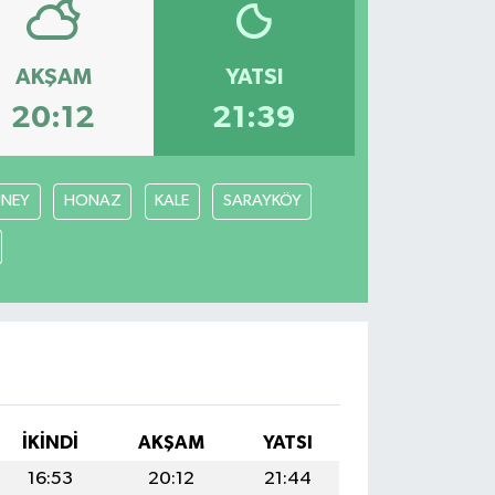
AKŞAM
YATSI
20:12
21:39
NEY
HONAZ
KALE
SARAYKÖY
İKINDI
AKŞAM
YATSI
16:53
20:12
21:44