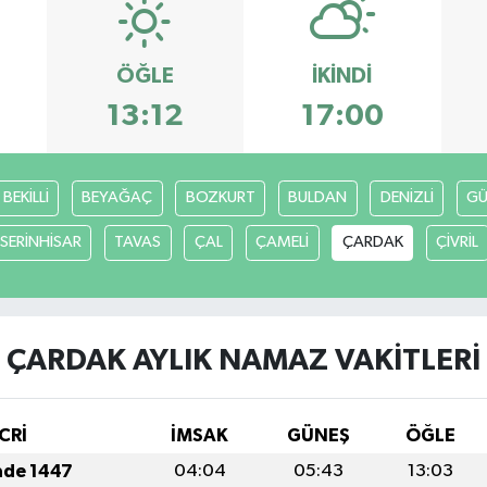
ÖĞLE
İKINDI
13:12
17:00
BEKİLLİ
BEYAĞAÇ
BOZKURT
BULDAN
DENİZLİ
GÜ
SERİNHİSAR
TAVAS
ÇAL
ÇAMELİ
ÇARDAK
ÇİVRİL
ÇARDAK AYLIK NAMAZ VAKITLERI
CRİ
İMSAK
GÜNEŞ
ÖĞLE
ade 1447
04:04
05:43
13:03