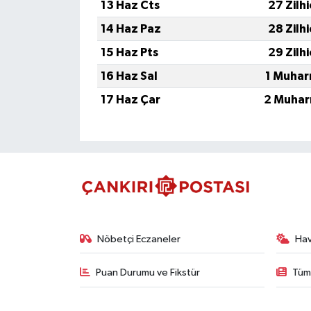
13 Haz Cts
27 Zilh
14 Haz Paz
28 Zilh
15 Haz Pts
29 Zilh
16 Haz Sal
1 Muhar
17 Haz Çar
2 Muhar
Nöbetçi Eczaneler
Ha
Puan Durumu ve Fikstür
Tüm