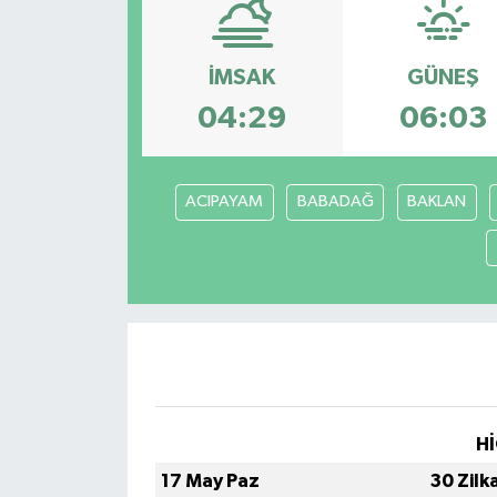
ÇEVRE
İMSAK
GÜNEŞ
İLÇELER
04:29
06:03
RESMİ İLANLAR
ACIPAYAM
BABADAĞ
BAKLAN
KÜLTÜR
TURİZM
MAGAZİN
VEFAT
BİLİM&TEKNOLOJİ
Hİ
17 May Paz
30 Zilk
BÖLGE