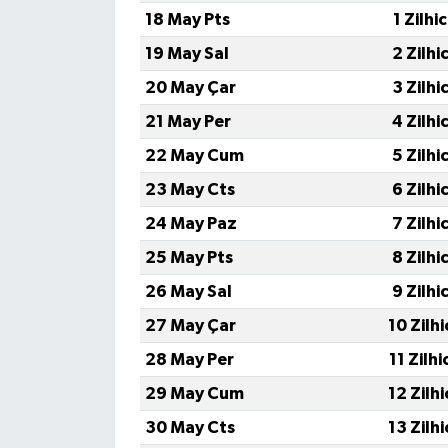
18 May Pts
1 Zilhi
TÜRKİYE
19 May Sal
2 Zilhi
20 May Çar
3 Zilhi
DÜNYA
21 May Per
4 Zilhi
22 May Cum
5 Zilhi
23 May Cts
6 Zilhi
24 May Paz
7 Zilhi
25 May Pts
8 Zilhi
26 May Sal
9 Zilhi
27 May Çar
10 Zilh
28 May Per
11 Zilh
29 May Cum
12 Zilh
30 May Cts
13 Zilh